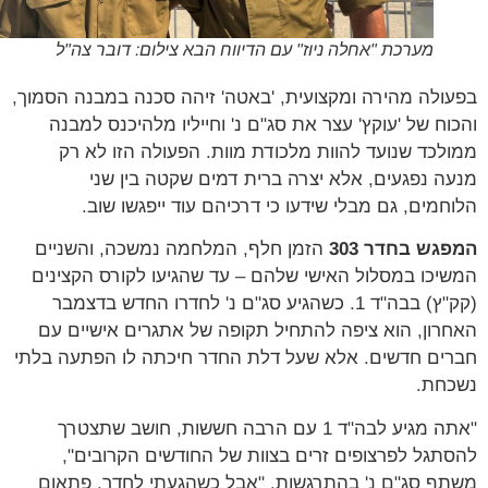
מערכת "אחלה ניוז" עם הדיווח הבא צילום: דובר צה"ל
ולה מהירה ומקצועית, 'באטה' זיהה סכנה במבנה הסמוך,
וח של 'עוקץ' עצר את סג"ם נ' וחייליו מלהיכנס למבנה
לכד שנועד להוות מלכודת מוות. הפעולה הזו לא רק
ה נפגעים, אלא יצרה ברית דמים שקטה בין שני
חמים, גם מבלי שידעו כי דרכיהם עוד ייפגשו שוב.
גש בחדר 303
הזמן חלף, המלחמה נמשכה, והשניים
יכו במסלול האישי שלהם – עד שהגיעו לקורס הקצינים
(קק"ץ) בבה"ד 1. כשהגיע סג"ם נ' לחדרו החדש בדצמבר
רון, הוא ציפה להתחיל תקופה של אתגרים אישיים עם
ים חדשים. אלא שעל דלת החדר חיכתה לו הפתעה בלתי
חת.
"אתה מגיע לבה"ד 1 עם הרבה חששות, חושב שתצטרך
תגל לפרצופים זרים בצוות של החודשים הקרובים",
ף סג"ם נ' בהתרגשות. "אבל כשהגעתי לחדר, פתאום