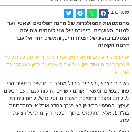
ו כתבה
מטאות הממולכדות של מחנה הפליטים 'שאטי' ועד
ורי הצוערים: סיפורם של שני לוחמים שחייהם
לבו ברגע של הצלת חיים, והמשיכו יחד אל עבר
ות הקצונה
לכם אירוע בקרות זה הזמן לסגור צלם וידאו סטילס וכל מה
יך במקום אחד ציק צאק צילום אירועים לחץ כאן לסגירת
רוע
רות הצבאי, לעיתים הגורל מחבר בין אנשים ברגעים הכי
ת צפויים, ומשאיר אותם קשורים זה לזה לנצח. עבור סג"ם
 לוחם ומפקד בחטיבת הצנחנים, וסג"ם ש', לוחם ביחידת
קץ', המפגש הראשון לא נערך בחדר אוכל או במסדרונות
בה"ד 1, אלא תחת אש ובתוך הסכנה הקיומית של רצועת
.