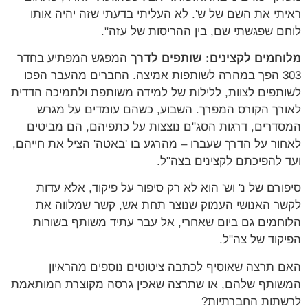
תי את השם של ש'. לא העליתי בדעתי שזה יהיה אותו
ם שפגשתי שם, בין ההריסות של עזה".
חמים לקצינים: שותפים לדרך
המפגש המפתיע בחדר
303 הפך במהרה לשותפות אמיצה. החברים מהעבר הפכו
תפים לצוות, ללילות של למידה משותפת ולתמיכה הדדית
רך הקורס המפרך. השבוע, כשהם עומדים על מגרש
דרים, דרגות הסג"ם נוצצות על כתפיהם, הם מביטים
ור על הדרך שעברו – מהרגע בו 'באטה' הציל את חייהם,
 להפיכתם לקצינים בצה"ל.
ורם של נ' וש' הוא לא רק סיפור על פיקוד, אלא עדות
ר האנושי העמוק שנוצר תחת אש, קשר שמלווה את
חמים גם ביום שאחרי, אל עבר עתיד משותף בשורות
קוד של צה"ל.
 תרצה שאוסיף לכתבה ציטוטים נוספים מהראיון
ותף שלהם, או שתרצה שאכין גרסה מקוצרת המותאמת
תות החברתיות?