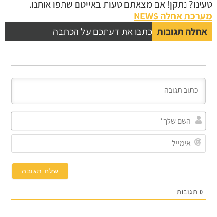
נו? נתקן! אם מצאתם טעות באייטם שתפו אותנו.
כת אחלה NEWS
לה תגובות
כתבו את דעתכם על הכתבה
השם
שלך*
אימייל
תגובות