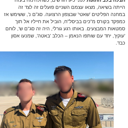
ה בלב התופת
לפני כ-9 חודשים, כשהלחימה בעזה
תה בשיאה, מצאו עצמם השניים פועלים זה לצד זה
נה הפליטים 'שאטי' שבצפון הרצועה. סג"ם נ', ששימש אז
קד בקורס מ"כים בביסל"ח, הוביל את חייליו אל תוך
אות המבצעים. באותו רגע גורלי, היה זה סג"ם ש', לוחם
קץ', יחד עם שותפו הנאמן – הכלב 'באטה', שמנעו אסון
.