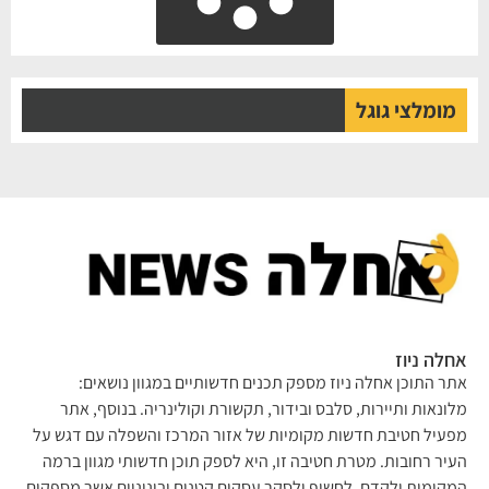
מומלצי גוגל
לה ניוז
ר התוכן אחלה ניוז מספק תכנים חדשותיים במגוון נושאים:
ונאות ותיירות, סלבס ובידור, תקשורת וקולינריה. בנוסף, אתר
עיל חטיבת חדשות מקומיות של אזור המרכז והשפלה עם דגש על
יר רחובות. מטרת חטיבה זו, היא לספק תוכן חדשותי מגוון ברמה
קומית ולקדם, לחשוף ולסקר עסקים קטנים ובינוניים אשר מספקים