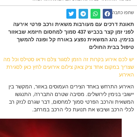
ו כתבה
נת דרכים עם מעורבות משאית ורכב פרטי אירעה
לפני זמן קצר בכביש 437 סמוך למחסום חיזמא שבאזור
מין. נהג המשאית נפצע באורח קל ופונה להמשך
ול בבית החולים
לכם אירוע בקרות זה הזמן לסגור צלם וידאו סטילס וכל מה
יך במקום אחד ציק צאק צילום אירועים לחץ כאן לסגירת
רוע
רוע התרחש באחד הצירים העמוסים באזור, המקשר בין
ובי בנימין לירושלים. מסיבה שטרם התבררה, התנגשו
אית והרכב הפרטי סמוך למחסום, דבר שגרם לנזק רב
י הרכב ושיבש את תנועת כלי הרכב במרחב.