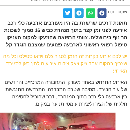
ו כתבה
נת דרכים שרשרת בה היו מעורבים ארבעה כלי רכב
אירעה לפני זמן קצר בתוך מנהרת כביש 16 סמוך לשכונת
נוף בירושלים. צוותי הרפואה שהוזעקו למקום העניקו
ול רפואי ראשוני לארבעה פצועים שמצבם הוגדר קל
לכם אירוע בקרות זה הזמן לסגור צלם וידאו סטילס וכל מה
יך במקום אחד ציק צאק צילום אירועים לחץ כאן לסגירת
רוע
רוע התרחש באחד מעורקי התחבורה המרכזיים והחדשים
עיר הבירה. מסיבה שטרם התבררה, התרחשה התנגשות
 ארבעה כלי רכב בתוך המנהרה, דבר שהוביל לחסימה
ית של הציר וליצירת עומסי תנועה במקום.