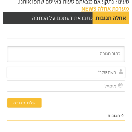
נו? נתקן! אם מצאתם טעות באייטם שתפו אותנו.
כת אחלה NEWS
לה תגובות
כתבו את דעתכם על הכתבה
השם
שלך*
אימייל
תגובות