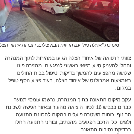
מערכת "אחלה ניוז" עם הדיווח הבא צילום: דוברות איחוד הצלה
תי הרפואה של איחוד הצלה הגיעו במהירות לתוך המנהרה
לו להעניק סיוע רפואי ראשוני לנפגעים. מהזירה פונו
שה מהפצועים להמשך בדיקות וטיפול בבית החולים
צעות אמבולנס של איחוד הצלה, בעוד פצוע נוסף טופל
ום.
 מיקום התאונה בתוך המנהרה, נרשמו עומסי תנועה
כבדים בכביש 16 לכיוון היציאה מהעיר ובאזור הגישה לשכונת
נוף. כוחות משטרה פועלים במקום להכוונת התנועה
ינוי כלי הרכב הפגועים מהנתיב, ובוחני התנועה החלו
יקת נסיבות התאונה.