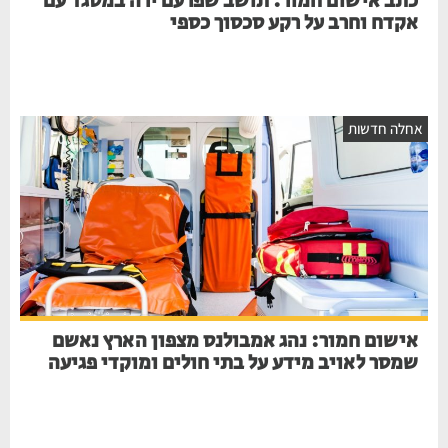
כתב אישום חמור: תושב שפרעם ירה במסגד עם
אקדח וחרב על רקע סכסוך כספי
חלה חדשות
אישום חמור: נהג אמבולנס מצפון הארץ נאשם
שמסר לאויב מידע על בתי חולים ומוקדי פגיעה