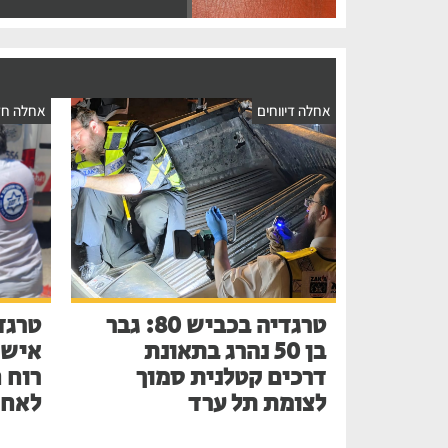
אחלה דיווחים
אחלה חד
טרגדיה בכביש 80: גבר
טרגד
בן 50 נהרג בתאונת
דרכים קטלנית סמוך
רוח 
לצומת תל ערד
לאחר