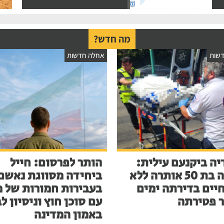
מה חדש?
שות
אחלה חדשות
יה ביקנעם עילית:
הותר לפרסום: חייל
אישה בת 50 אותרה ללא
ביחידה מסווגת נאשם
חיים בדירתה ימים
בעבירות חמורות של מ
 פטירתה
עם סוכן חוץ וניסיון ל
באמון המדינה