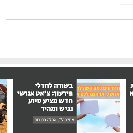
בשורה לחדלי
א
פירעון: צ'אט אנושי
חדש מציע סיוע
נגיש ומהיר
אחלה TV
,
אחלה רחובות