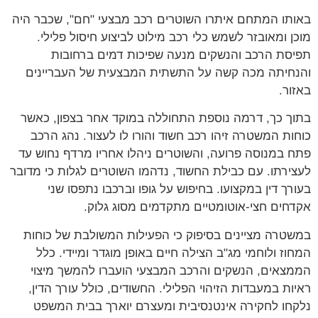
תו המתחם איתרו השוטרים רכב מבצעי "חם", שכבר היה
ן ומאובזר לשמש כלי רכב מילוט לביצוע חיסול פלילי.
סת הרכב והנשקים מנעה שפיכות דמים ברחובות
חיתה מכה קשה על התשתית המבצעית של העבריינים
ור.
ך כך, דרמה נוספת התחוללה במוקד אחר בצפון, כאשר
ות המשטרה זיהו רכב חשוד והורו לו לעצור. נהג הרכב
 במנוסה פרועה, והשוטרים ניהלו אחריו מרדף נחוש עד
ירתו. עם כבילת החשוד, נדהמו השוטרים לגלות כי מדובר
רך דין במקצועו. בחיפוש על גופו וברכבו נתפסו שני
חים חצי-אוטומטיים מתקדמים מסוג גלוק.
טרה מציינים בסיפוק כי הפעילות המשולבת של כוחות
וז ולוחמי מג"ב הצילה חיים באופן מוגדר ומיידי. כלל
צאים, הנשקים והרכב המבצעי הועברו להמשך מיצוי
ות במעבדות הזיהוי הפלילי. החשודים, כולל עורך הדין,
חו לחקירה אינטנסיבית ומעצרם יוארך בבית המשפט