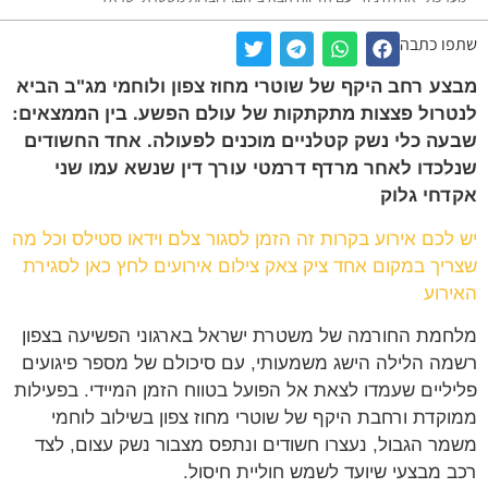
ו כתבה
ע רחב היקף של שוטרי מחוז צפון ולוחמי מג"ב הביא
רול פצצות מתקתקות של עולם הפשע. בין הממצאים:
ה כלי נשק קטלניים מוכנים לפעולה. אחד החשודים
כדו לאחר מרדף דרמטי עורך דין שנשא עמו שני
חי גלוק
לכם אירוע בקרות זה הזמן לסגור צלם וידאו סטילס וכל מה
יך במקום אחד ציק צאק צילום אירועים לחץ כאן לסגירת
רוע
מת החורמה של משטרת ישראל בארגוני הפשיעה בצפון
ה הלילה הישג משמעותי, עם סיכולם של מספר פיגועים
ליים שעמדו לצאת אל הפועל בטווח הזמן המיידי. בפעילות
קדת ורחבת היקף של שוטרי מחוז צפון בשילוב לוחמי
ר הגבול, נעצרו חשודים ונתפס מצבור נשק עצום, לצד
 מבצעי שיועד לשמש חוליית חיסול.