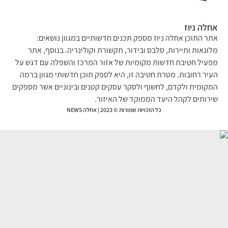
לה ניוז
ר התוכן אחלה ניוז מספק תכנים חדשותיים במגוון נושאים:
ונאות ותיירות, סלבס ובידור, תקשורת וקולינריה. בנוסף, אתר
עיל חטיבת חדשות מקומיות של אזור המרכז והשפלה עם דגש על
יר רחובות. מטרת חטיבה זו, היא לספק תוכן חדשותי מגוון ברמה
קומית ולקדם, לחשוף ולסקר עסקים קטנים ובינוניים אשר מספקים
רותים לקהל היעד הממוקד של האיזור.
כל הזכויות שמורות © 2023 | אחלה NEWS