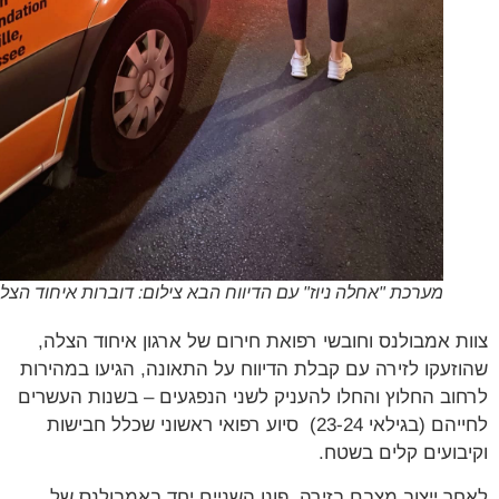
מערכת "אחלה ניוז" עם הדיווח הבא צילום: דוברות איחוד הצלה
ת אמבולנס וחובשי רפואת חירום של ארגון איחוד הצלה,
זעקו לזירה עם קבלת הדיווח על התאונה, הגיעו במהירות
וב החלוץ והחלו להעניק לשני הנפגעים – בשנות העשרים
לחייהם (בגילאי 23-24) סיוע רפואי ראשוני שכלל חבישות
בועים קלים בשטח.
ר ייצוב מצבם בזירה, פונו השניים יחד באמבולנס של