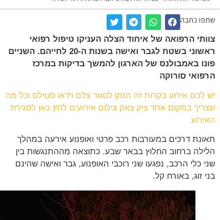
ו כתבה
תי הרפואה של איחוד הצלה העניקו טיפול רפואי
ראשוני בשטח לגבר ואישה בשנות ה-20 לחייהם. השניים
ו באמבולנס של הארגון להמשך בדיקות במרכז
ואי סורוקה
לכם אירוע בקרות זה הזמן לסגור צלם וידאו סטילס וכל מה
יך במקום אחד ציק צאק צילום אירועים לחץ כאן לסגירת
רוע
נת דרכים במעורבות רכב פרטי ואופנוע אירעה במהלך
לה ברחוב החלוץ בבאר שבע. כתוצאה מההתנגשות בין
 כלי הרכב, נפגעו שני רוכבי האופנוע, גבר ואישה שהינם
 זוג, באורח קל.