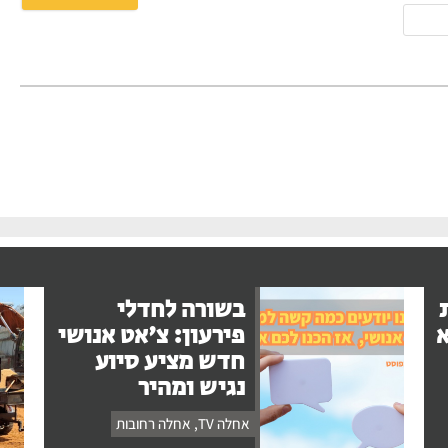
אימייל
בשורה לחדלי
א
פירעון: צ'אט אנושי
חדש מציע סיוע
נגיש ומהיר
אחלה TV
,
אחלה רחובות