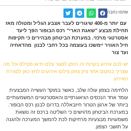
ו כתבה
עם יותר מ-400 שיגורים לעבר אצבע הגליל ומטולה מאז
לת מבצע "שאגת הארי" רכס הבופור הפך ליעד
רטגי מרכזי. במערכת הביטחון מבהירים כי תקיפות
 האוויר יימשכו בעוצמה בכל רחבי לבנון מהדאחיה
 צור
לכם אירוע בקרות זה הזמן לסגור צלם וידאו סטילס וכל מה
יך במקום אחד ציק צאק צילום אירועים לחץ כאן לסגירת
רוע
ימה בצפון עולה שלב, כאשר במוקד העשייה המבצעית
ד אחד הנכסים הגיאוגרפיים והאסטרטגיים המשמעותיים
תר של ארגון הטרור חיזבאללה בדרום לבנון רכס הבופור.
רכת הביטחון מדגישים כי השליטה ברכס זה נושאת
עויות מבצעיות מרחיקות לכת להמשך המערכה ולהגנה
תושבי הצפון.