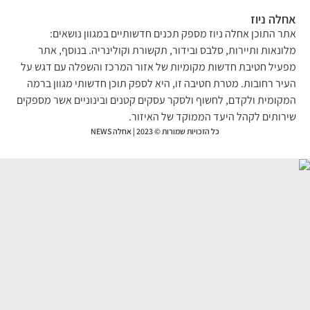
לה ניוז
ר התוכן אחלה ניוז מספק תכנים חדשותיים במגוון נושאים:
ונאות ותיירות, סלבס ובידור, תקשורת וקולינריה. בנוסף, אתר
עיל חטיבת חדשות מקומיות של אזור המרכז והשפלה עם דגש על
יר רחובות. מטרת חטיבה זו, היא לספק תוכן חדשותי מגוון ברמה
קומית ולקדם, לחשוף ולסקר עסקים קטנים ובינוניים אשר מספקים
רותים לקהל היעד הממוקד של האיזור.
כל הזכויות שמורות © 2023 | אחלה NEWS