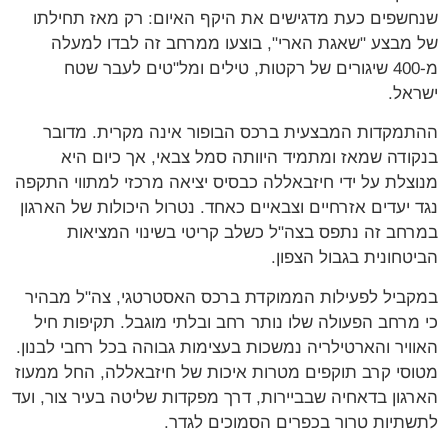
שפים כעת מדגישים את היקף האיום: רק מאז תחילתו
מבצע "שאגת הארי", בוצעו ממרחב זה לבדו למעלה
מ-400 שיגורים של רקטות, טילים ומל"טים לעבר שטח
אל.
מקדות המבצעית ברכס הבופור אינה מקרית. מדובר
ודה שמאז ומתמיד היוותה סמל צבאי, אך כיום היא
צלת על ידי חיזבאללה כבסיס יציאה מרכזי למתווי התקפה
 יעדים אזרחיים וצבאיים כאחד. נטרול היכולות של הארגון
חב זה נתפס בצה"ל כשלב קריטי בשינוי המציאות
טחונית בגבול הצפון.
ביל לפעילות הממוקדת ברכס האסטרטגי, צה"ל מבהיר
מרחב הפעולה שלו נותר רחב ובלתי מוגבל. תקיפות חיל
ויר והארטילריה נמשכות בעצימות גבוהה בכל רחבי לבנון.
סי קרב תוקפים מטרות איכות של חיזבאללה, החל ממעוז
גון בדאחיה שבביירות, דרך מפקדות שליטה בעיר צור, ועד
תיות טרור בכפרים הסמוכים לגדר.