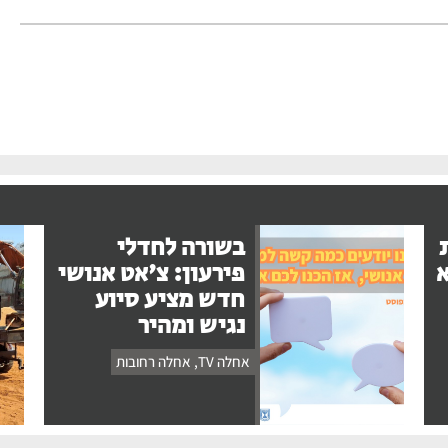
בשורה לחדלי
א
פירעון: צ'אט אנושי
חדש מציע סיוע
נגיש ומהיר
אחלה TV
,
אחלה רחובות