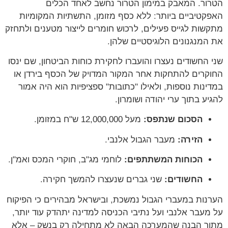
הטרור. המאבק במימון הטרור נחשב לאחד הכלים
האפקטיביים ביותר: ללא כסף מזומן, התשתיות המקומיות
מתקשות לגייס פעילים, לרכוש חומרים לייצור מטענים ולתחזק
את המנגנונים הלוגיסטיים שלהן.
שני החשודים נעצרו והועברו לחקירת כוחות הביטחון, שם ינסו
החוקרים להתחקות אחר המקור המדויק של הכסף בירדן או
במדינות נוספות, ולאילו "כתובות" ספציפיות הוא היה אמור
להגיע בתוך ערי יהודה ושומרון.
הסכום שנתפס:
מעל 12,000,000 ש"ח במזומן.
הזירה:
מעבר הגבול אלנבי.
הכוחות המשתתפים:
לוחמי מג"ב, חוקרי המכס ואמ"ן.
החשודים:
שני גברים שנעצרו להמשך חקירה.
הערנות במעברי הגבול נמשכת, ובישראל מבהירים כי הפיקוח
על מעבר אלנבי ועל נתיבי הכניסה למדינה יתהדק עוד יותר,
מתוך הבנה שהמערכה הבאה לא מתחילה רק בנשק – אלא