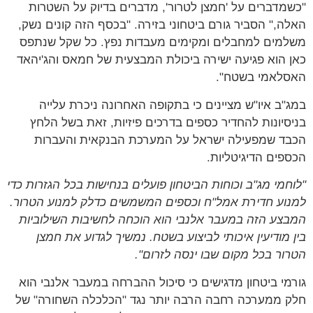
"כשמדברים על 'חמצן לטרור', מדברים בדיוק על השטרות
האלה," הסביר גורם ביטחוני בזירה. "בכסף הזה קונים נשק,
משלמים למחבלים ומקימים מעבדות נפץ. כל שקל שנתפס
כאן הוא פגיעה ישירה ביכולת המבצעית של חמאס והג'יהאד
האסלאמי בשטח".
במג"ב איו"ש מציינים כי בתקופה האחרונה ניכרת עלייה
בניסיונות להחדיר כספים בדרכים פיזיות, זאת בשל הלחץ
הכבד שמפעילה ישראל על המערכת הבנקאית והעברות
הכספים הדיגיטליות.
"לוחמי מג"ב וכוחות הביטחון פועלים בנחישות בכל הגזרות כדי
למנוע חדירת אמל"ח וכספים המשמשים כדלק למנוע הטרור.
המבצע הזה במעבר אלנבי הוא הוכחה לחשיבות השילוביות
בין מודיעין איכותי לביצוע בשטח. נמשיך לגדוע את חמצן
הטרור בכל מקום שבו ינסה לזרום".
גורמי ביטחון מדגישים כי סיכול ההברחה במעבר אלנבי הוא
חלק ממערכה רחבה הרבה יותר נגד "הכלכלה השחורה" של