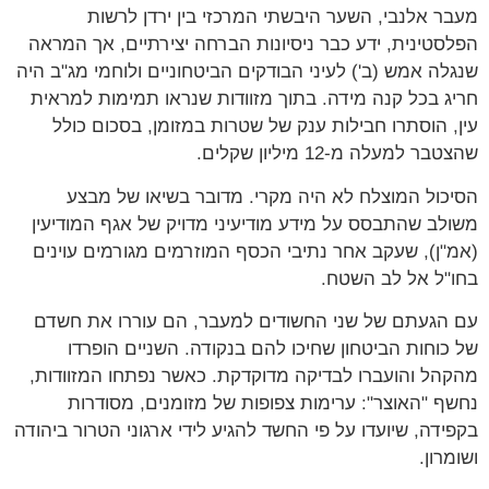
מעבר אלנבי, השער היבשתי המרכזי בין ירדן לרשות
הפלסטינית, ידע כבר ניסיונות הברחה יצירתיים, אך המראה
שנגלה אמש (ב') לעיני הבודקים הביטחוניים ולוחמי מג"ב היה
חריג בכל קנה מידה. בתוך מזוודות שנראו תמימות למראית
עין, הוסתרו חבילות ענק של שטרות במזומן, בסכום כולל
שהצטבר למעלה מ-12 מיליון שקלים.
הסיכול המוצלח לא היה מקרי. מדובר בשיאו של מבצע
משולב שהתבסס על מידע מודיעיני מדויק של אגף המודיעין
(אמ"ן), שעקב אחר נתיבי הכסף המוזרמים מגורמים עוינים
בחו"ל אל לב השטח.
עם הגעתם של שני החשודים למעבר, הם עוררו את חשדם
של כוחות הביטחון שחיכו להם בנקודה. השניים הופרדו
מהקהל והועברו לבדיקה מדוקדקת. כאשר נפתחו המזוודות,
נחשף "האוצר": ערימות צפופות של מזומנים, מסודרות
בקפידה, שיועדו על פי החשד להגיע לידי ארגוני הטרור ביהודה
ושומרון.