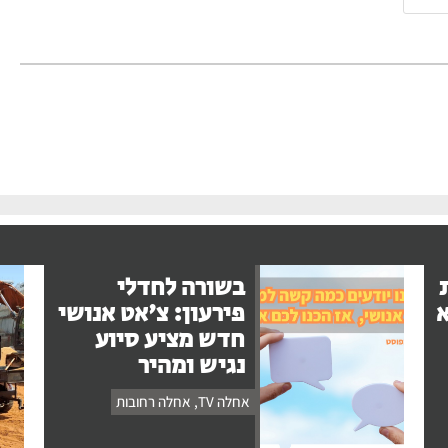
בשורה לחדלי
א
פירעון: צ'אט אנושי
חדש מציע סיוע
נגיש ומהיר
אחלה TV
,
אחלה רחובות