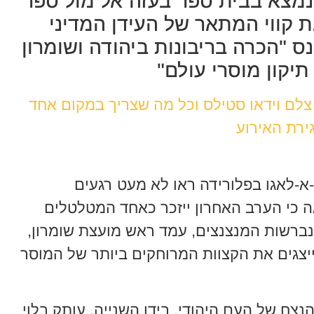
נמצא בבית ספר בעזה אל מול ספר
 קווי המתאר של העידן המדיני
 "הכרה בריבונות ביהודה ושומרון
תיקון מוסרי עולם"
 צלם וידאו סטילס וכל מה שצריך במקום אחד
ירת האירוע
-לאגו בפלורידה ראו לא מעט רגעים
אה כי הערב האחרון ייזכר כאחד המטלטלים
ברשות המנצנצים, עמד ראש מועצת שומרון,
המייצגים את הקצוות המרוחקים ביותר של המוסר
צח של העם היהודי. בידו השנייה, עותק בלוי