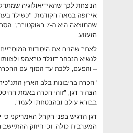
הניצחת לכך שהאידיאולוגיה שמתדל
אירופה במאה הקודמת. "כשילד בעזה 
שהתוצאה היא ה-7 באו
הזעזוע.
לאחר שהניח את היסודות המוסריים, 
לנשיא הנבחר דונלד טראמפ ולצוות
– והפעם, ללכת עד הסוף עם ההכרה ב
"הכרה בריבונות בלב הארץ התנ"כית ש
הצהיר דגן, "זוהי הכרה באמת ההיסט
בבורא עולם ובהבטחתו לעמו".
דגן הדגיש בפני הקהל האמריקני כי י
המערבית כולה, וכי חיזוק ההתיישבו