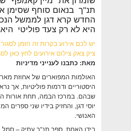
שומרון את "מיין קאמפף" ש
תנ"ך בנאום סוחף שסימן את
החדש קרא דגן לממשל הנכנס
היא לא רק צעד פוליטי היא 
יש לכם אירוע בקרות זה הזמן לסגור
ציק צאק צילום אירועים לחץ כאן לסג
מאת: כתבנו לענייני מדיניות
האולמות המפוארים של אחוזת מאר-א
היסטוריים ודרמות פוליטיות, אך נר
שבהם. במרכז הבמה, תחת אורות הנ
יוסי דגן, והחזיק בידיו שני ספרים 
האנושי.
בידו האחת, ספר תנ"ך עתיק – סמל הנ