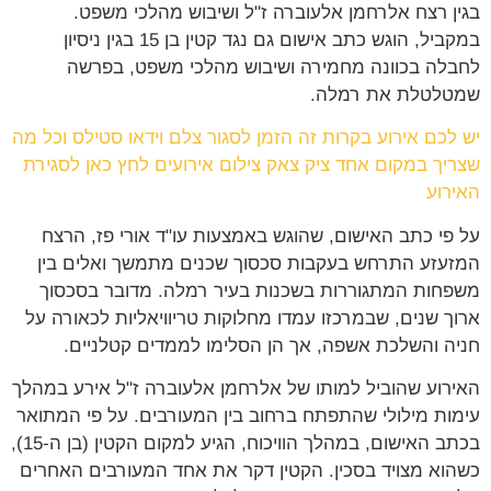
בגין רצח אלרחמן אלעוברה ז"ל ושיבוש מהלכי משפט.
במקביל, הוגש כתב אישום גם נגד קטין בן 15 בגין ניסיון
לחבלה בכוונה מחמירה ושיבוש מהלכי משפט, בפרשה
שמטלטלת את רמלה.
יש לכם אירוע בקרות זה הזמן לסגור צלם וידאו סטילס וכל מה
שצריך במקום אחד ציק צאק צילום אירועים לחץ כאן לסגירת
האירוע
על פי כתב האישום, שהוגש באמצעות עו"ד אורי פז, הרצח
המזעזע התרחש בעקבות סכסוך שכנים מתמשך ואלים בין
משפחות המתגוררות בשכנות בעיר רמלה. מדובר בסכסוך
ארוך שנים, שבמרכזו עמדו מחלוקות טריוויאליות לכאורה על
חניה והשלכת אשפה, אך הן הסלימו לממדים קטלניים.
האירוע שהוביל למותו של אלרחמן אלעוברה ז"ל אירע במהלך
עימות מילולי שהתפתח ברחוב בין המעורבים. על פי המתואר
בכתב האישום, במהלך הוויכוח, הגיע למקום הקטין (בן ה-15),
כשהוא מצויד בסכין. הקטין דקר את אחד המעורבים האחרים