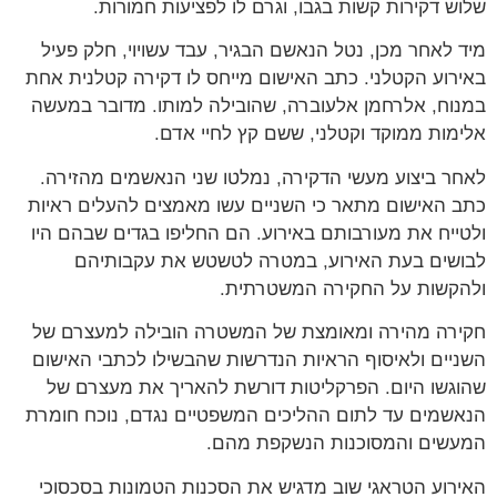
שלוש דקירות קשות בגבו, וגרם לו לפציעות חמורות.
מיד לאחר מכן, נטל הנאשם הבגיר, עבד עשויוי, חלק פעיל
באירוע הקטלני. כתב האישום מייחס לו דקירה קטלנית אחת
במנוח, אלרחמן אלעוברה, שהובילה למותו. מדובר במעשה
אלימות ממוקד וקטלני, ששם קץ לחיי אדם.
לאחר ביצוע מעשי הדקירה, נמלטו שני הנאשמים מהזירה.
כתב האישום מתאר כי השניים עשו מאמצים להעלים ראיות
ולטייח את מעורבותם באירוע. הם החליפו בגדים שבהם היו
לבושים בעת האירוע, במטרה לטשטש את עקבותיהם
ולהקשות על החקירה המשטרתית.
חקירה מהירה ומאומצת של המשטרה הובילה למעצרם של
השניים ולאיסוף הראיות הנדרשות שהבשילו לכתבי האישום
שהוגשו היום. הפרקליטות דורשת להאריך את מעצרם של
הנאשמים עד לתום ההליכים המשפטיים נגדם, נוכח חומרת
המעשים והמסוכנות הנשקפת מהם.
האירוע הטראגי שוב מדגיש את הסכנות הטמונות בסכסוכי