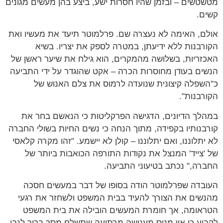
מטשטשים – ובזמן שהיו חסרות ישע, ביצע בהן מעשים מגונים
קשים.
אולם, האימה לא נעצרה שם. פרלמוטר תיעד את מעשיו ואת
הקורבנות ללא ידיעתן, במטרה לספק את יצריו. בשיא
האכזריות, בשלושה מהמקרים, הוא גילח את שיער ראשן של
הנשים בעודן מחוסרות הכרה – אקט שהוגדר על ידי התביעה
כ"השפלה קיצונית שנועדה לרמוס את צלם האנוש של
הקורבנות".
במהלך הדיונים, הדגישה הפרקליטות כי הנאשם בחר את
קורבנותיו בקפידה, מתוך הנחה כי נשים החיות בשולי החברה
לא יתלוננו, ואם יתלוננו – קולן לא יישמע. "זהו מקרה קלאסי
של 'צייד' המנצל את נקודות התורפה הכואבות ביותר של
החברה," נכתב בטיעוני התביעה.
העובדה שפרלמוטר הודה בסופו של דבר במעשים חסכה
מהנשים את הצורך להעיד בבית המשפט ולשחזר את רגעי
הטראומה, אך חומרת המעשים הובילה את בית המשפט
לקבוע כי אין מנוס מענישה מרתיעה שתשלח מסר ברור לגבי