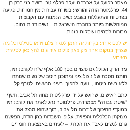
מאסר בפועל על אברהם יעקב פרלמוטר, תושב בני ברק בן
44. פרלמוטר הודה והורשע בשורת עבירות מין חמורות, פגיעה
בפרטיות והתעללות בשבע נשים הנמנות עם הקבוצות
המוחלשות ביותר בחברה הישראלית – נשים דרות רחוב,
מכורות לסמים ועוסקות בזנות.
יש לכם אירוע בקרות זה הזמן לסגור צלם וידאו סטילס וכל מה
שצריך במקום אחד ציק צאק צילום אירועים לחץ כאן לסגירת
האירוע
גזר הדין, הכולל גם פיצויים בסך 180 אלף ש"ח לקורבנותיו,
חותם מסכת של ניצול ציני ומתוכנן היטב של נשים שנותרו
ללא רשת ביטחון, ונועדו להפוך, בעיני הנאשם, לטרף קל.
כתב האישום, שהוגש על ידי פרקליטות מחוז תל אביב, חשף
"שיטת עבודה" מצמררת. פרלמוטר נהג לאתר את קורבנותיו
במוקדי החיכוך של דרום תל אביב, תוך שהוא מנצל את
מצוקתן הכלכלית והפיזית. על פי העובדות בהן הודה, הנאשם
גרם לנשים לאבד את הכרתן – לעיתים באמצעות חומרים