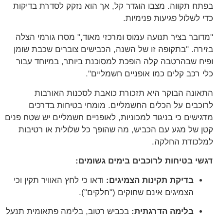
בפתח תקווה. מצבו הוגדר קל, אך הוא נזקק לסדרת בדיקות
כדי לשלול פגיעות פנימיות.
"מדובר בציר תנועה עמוס ומרכזי מאוד," מסרו גורמי הצלה
בזירה. "בתקופה זו של השנה, הכבישים צוברים שכבת שומן
ופיח שבהרטבה קלה הופכת למסוכנת ביותר, במיוחד עבור
כלי רכב קלים כמו אופניים חשמליים".
התאונה הבוקר היא תזכורת כואבת לסכנות האורבות
לרוכבים על הכלים החשמליים. מומחי בטיחות בדרכים
מדגישים כי בניגוד למכוניות, לאופניים חשמליים יש שטח פנים
קטן של מגע עם הכביש, מה שהופך כל שלולית או רטיבות
למלכודת החלקה.
דגשי בטיחות לרוכבים בימים גשומים:
בדיקת תקינות הצמיגים:
ודאו כי לחץ האוויר תקין וכי
הצמיגים אינם שחוקים ("חלקים").
בלימה הדרגתית:
בכביש רטוב, בלימה פתאומית תנעל