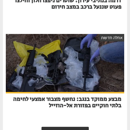
דרמה בנתיבי עירון: שוטרים ניפצו חלון וחילצו
פעוט שננעל ברכב במצב חירום
אחלה חדשות
מבצע ממוקד בנגב: נחשף מצבור אמצעי לחימה
בלתי חוקיים בפזורת אל-הוזייל