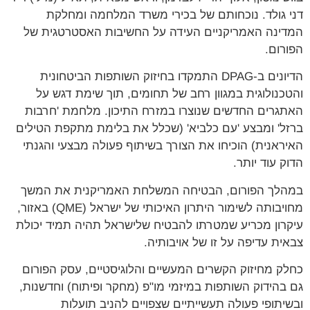
דני גולד. נוכחותם של בכירי משרד המלחמה ומחלקת
המדינה האמריקניים העידה על החשיבות האסטרטגית של
הפורום.
הדיונים ב-DPAG התמקדו בחיזוק השותפות הביטחונית
והטכנולוגית במגוון רחב של תחומים, תוך שימת דגש על
האתגרים החדשים שנוצרו במזרח התיכון. מלחמת 'חרבות
ברזל' ומבצע 'עם כלביא' (שכלל את בלימת מתקפת הטילים
האיראנית) הוכיחו את הצורך בשיתוף פעולה מבצעי והגנתי
הדוק עוד יותר.
במהלך הפורום, הבטיחה המשלחת האמריקנית את המשך
מחויבותה לשימור היתרון האיכותי של ישראל (QME) באזור,
עיקרון מכריע שמטרתו להבטיח שלישראל תהיה תמיד יכולת
צבאית עדיפה על זו של אויבותיה.
כחלק מחיזוק הקשרים המעשיים והלוגיסטיים, עסק הפורום
גם בהידוק השותפות במיזמי מו"פ (מחקר ופיתוח) וחדשנות,
ובשיתופי פעולה תעשייתיים שצפויים להניב תועלות