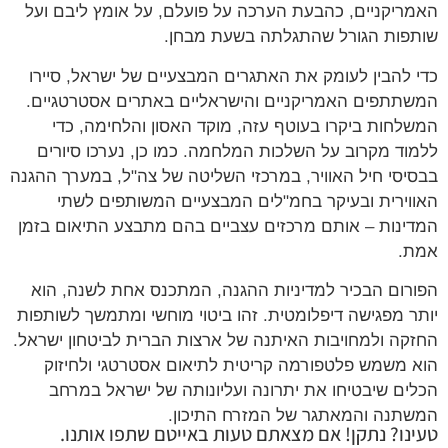
האמריקניים, כהבעת הערכה על פועלם, על אומץ ליבם ועל
שותפות הגורל שהתגלתה בשעת מבחן.
כדי להבין לעומק את האתגרים המבצעיים של ישראל, סיירו
המשתתפים האמריקניים והישראליים באתרים אסטרטגיים.
המשלחות ביקרו בעוטף עזה, מוקד האסון והלחימה, כדי
ללמוד מקרוב על השלכות המלחמה. כמו כן, נערכו סיורים
בבסיסי חיל האוויר, במרכזי השליטה של צה"ל, במערך ההגנה
האווירית ובעיקר בחמ"לים המבצעיים המשותפים לשתי
המדינות – אותם מרכזים עצביים בהם מתבצע התיאום בזמן
אמת.
הפורום הבכיר למדיניות ההגנה, המתכנס אחת לשנה, הוא
יותר מפגישה דיפלומטית. זהו ביטוי מוחשי ומתמשך לשותפות
החזקה ולמחויבות האיתנה של ארצות הברית לביטחון ישראל.
הוא משמש פלטפורמה קריטית לתיאום אסטרטגי ולחיזוק
הכלים שיבטיחו את יתרונה ועליונותה של ישראל במרחב
המשתנה והמאתגר של המזרח התיכון.
טעינו? נתקן! אם מצאתם טעות באייטם שתפו אותנו.