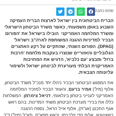
שתפו כתבה
הברית הביטחונית בין ישראל לארצות הברית העמיקה
השבוע באופן משמעותי, כאשר משרד הביטחון הישראלי
ומשרד המלחמה האמריקני הובילו בישראל את 'הפורום
הבכיר למדיניות ההגנה המשותפת לארה"ב וישראל'
(DPAG). הפורום השנתי, שהתקיים על רקע האתגרים
הגלובליים והאזוריים שנוצרו בעקבות מלחמת 'חרבות
ברזל' ומבצע 'עם כלביא', הדגיש את המחויבות
האמריקנית הבלתי מעורערת לביטחון ישראל ולשימור
עליונותה הצבאית.
את המפגש הביטחוני הבכיר ניהלו יחד מנכ"ל משרד הביטחון,
אלוף (מיל')
אמיר ברעם
, והעוזר הבכיר למזכיר המלחמה
האמריקני לענייני ביטחון בינלאומי,
דניאל צימרמן
. המשלחות
כללו את בכירי מערכת הביטחון משתי המדינות, בהם ראש
אגף התכנון (אג"ת), אלוף אייל הראל, נספח ההגנה
בוושינגטון, אלוף הדי זילברמן, וראש מפא"ת, תא"ל (מיל') ד"ר