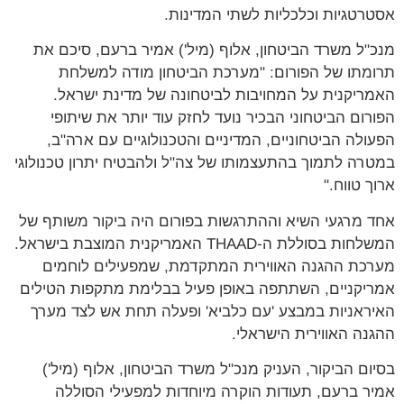
אסטרטגיות וכלכליות לשתי המדינות.
מנכ"ל משרד הביטחון, אלוף (מיל') אמיר ברעם, סיכם את
תרומתו של הפורום: "מערכת הביטחון מודה למשלחת
האמריקנית על המחויבות לביטחונה של מדינת ישראל.
הפורום הביטחוני הבכיר נועד לחזק עוד יותר את שיתופי
הפעולה הביטחוניים, המדיניים והטכנולוגיים עם ארה"ב,
במטרה לתמוך בהתעצמותו של צה"ל ולהבטיח יתרון טכנולוגי
ארוך טווח."
אחד מרגעי השיא וההתרגשות בפורום היה ביקור משותף של
המשלחות בסוללת ה-THAAD האמריקנית המוצבת בישראל.
מערכת ההגנה האווירית המתקדמת, שמפעילים לוחמים
אמריקניים, השתתפה באופן פעיל בבלימת מתקפות הטילים
האיראניות במבצע 'עם כלביא' ופעלה תחת אש לצד מערך
ההגנה האווירית הישראלי.
בסיום הביקור, העניק מנכ"ל משרד הביטחון, אלוף (מיל')
אמיר ברעם, תעודות הוקרה מיוחדות למפעילי הסוללה