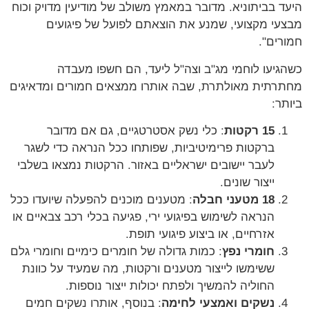
היעד בביתוניא. מדובר במאמץ משולב של מודיעין מדויק וכוח
מבצעי מקצועי, שמנע את הוצאתם לפועל של פיגועים
חמורים".
כשהגיעו לוחמי מג"ב וצה"ל ליעד, הם חשפו מעבדה
מחתרתית מאולתרת, שבה אותרו ממצאים חמורים ומדאיגים
ביותר:
15 רקטות
: כלי נשק אסטרטגיים, גם אם מדובר
ברקטות פרימיטיביות, שפותחו ככל הנראה כדי לשגר
לעבר יישובים ישראליים באזור. הרקטות נמצאו בשלבי
ייצור שונים.
18 מטעני חבלה
: מטענים מוכנים להפעלה שיועדו ככל
הנראה לשימוש בפיגועי ירי, פגיעה בכלי רכב צבאיים או
אזרחיים, או ביצוע פיגועי תופת.
חומרי נפץ
: כמות גדולה של חומרים כימיים וחומרי גלם
ששימשו לייצור מטענים ורקטות, מה שמעיד על כוונת
החוליה להמשיך ולפתח יכולות ייצור נוספות.
נשקים ואמצעי לחימה
: בנוסף, אותרו נשקים חמים