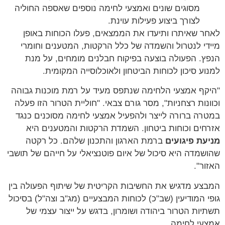
מסוגים שונים ואמצעי לחימה נוספים שאספה החוליה
לצורך ביצוע פעילות עוינת.
לאחר שאיתרו ותיעדו את הממצאים, פעלו הכוחות באופן
מיידי לנטרול והשמדה של כלל הרקטות, המטענים וחומרי
הנפץ. הפעולה בוצעה בפיקוח חבלנים מומחים, על מנת
למנוע סיכון לכוחות הביטחון ולאוכלוסייה המקומית.
"היקף אמצעי הלחימה שנתפס מעיד על רמת מוכנות גבוהה
וכוונות רצחניות", מסר גורם צבאי. "חוליית הטרור הזו פעלה
במטרה ברורה לייצר ולהפעיל אמצעי לחימה מסוכנים כנגד
אזרחים וכוחות ביטחון. השמדת הרקטות והמטענים היא
מניעת פיגועים
ברמת הארגון והתכנון שלהם. כל רקטה
שהושמדה היא סיכול של איום פוטנציאלי על חייהם של תושבי
האזור".
המבצע מדגיש את החשיבות הקריטית של שיתוף הפעולה בין
גופי המודיעין (שב"כ) לכוחות המבצעיים (מג"ב וצה"ל) בסיכול
תשתיות הטרור ביהודה ושומרון, בדגש על ייצור עצמי של
אמצעי לחימה.