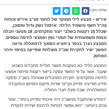
שתפו כתבה
איו"ש – מבצע לילי ממוקד של לוחמי מג"ב איו"ש וכוחות
צה"ל חשף והשמיד הלילה ארסנל נשק גדול ומסוכן,
שכלל 15 רקטות בשלבי ייצור מתקדמים, 18 מטעני חבלה
וכמות משמעותית של חומרי נפץ ואמצעי לחימה נוספים.
המבצע נערך בכפר ביתוניא הסמוך לרמאללה והיווה
המשך ישיר לחקירת שב"כ מוצלחת שסייעה במיפוי וזיהוי
המחסן.
המבצע הלילי בא בעקבות מעצר חוליית מחבלים בשבוע
שעבר, אשר על פי החשד עסקה בייצור רקטות ופיתוח אמצעי
לחימה מתקדמים. חקירת המחבלים שנוהלה בשב"כ סיפקה
מידע מודיעיני מדויק וקריטי אודות מיקום המחסן והמעבדה
המאולתרת, שבה פעלו חברי החוליה.
"המידע שהתקבל מהשב"כ היה איכותי ומדויק ביותר", אמר
גורם ביטחוני. "הוא אפשר לכוחות להיכנס ישירות לנקודת