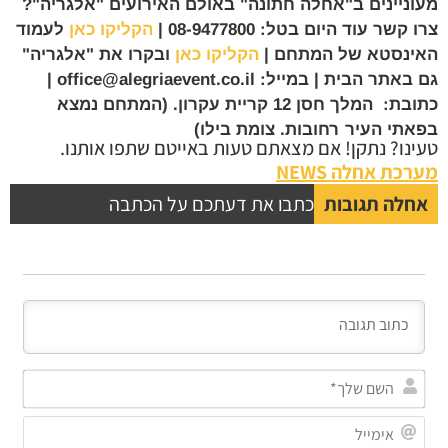
מעוניינים ב"אחלה חתונה" באולם האירועים "אלגריה"?
צרו קשר עוד היום בטל: 08-9477800 |
הקליקו כאן
לעמוד
האינסטא של המתחם |
הקליקו כאן
ובקרו את "אלגריה"
גם באתר הבית | במייל: office@alegriaevent.co.il |
כתובת: המלך חסן 12 קריית עקרון. (המתחם נמצא
בפאתי העיר רחובות. צומת בילו)
טעינו? נתקן! אם מצאתם טעות באייטם שתפו אותנו.
מערכת אחלה NEWS
אחלה תגובות
כתבו את דעתכם על הכתבה
השם
שלך
אימי