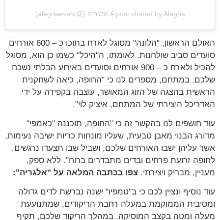
A post shared by Alegria אלגריה (@alegriaevent)
האולם הראשון, "הלונה" מסוגל לארח בתוכו כ – 600 אורחים
סועדים סביב שולחנות. לאומתו, ה"היכל" כשמו כן הוא, מסוגל
להכיל ולארח כ – 900 אורחים וסועדים באירוע הבלתי נשכח
שלכם. במתחם, מספרים לנו כי "החופה, כיאה לשחקנית
הראשית בהצגה של הזוג המאושר, עוצבה בקפידה על ידי
האדריכל היצירתי של המתחם, איציק לוי".
עוד חושפים לנו בהקשר זה כי "החופה, תוכננה "כאמפי"
מדורג הבנוי מאבן טבעית, שעליו מונחות כריות ישיבה נעימות,
אשר עליהן ישבו האורחים שלכם, ושביל שבו תצעדו נרגשים,
לחופה זרועת פרחים ובדים מתבדרים ברוח". ללא ספק,
מעניין, מבריק ויצירתי.
צפו בכתבה המלאה על "אלגריה":
עוד נוסיף ונציין לכם כי ב"טמפיו" ישנה נברשת לדים גדולה
ומסיבית הממוקמת במעלה רחבת הריקודים, שמתנועעת
מעלה ומטה בקצב המוסיקה. במהלך הריקוד שלכם, תקיף