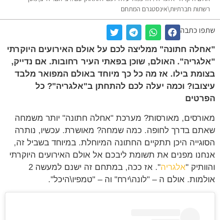
רשתות חברתיות\אינסטגרם המתחם
שתפו כתבה
"אחלה חתונה" ממליצה לכם על אולם האירועים היוקרתי
"אלגריה". האולם, שוכן בפאתי העיר רחובות. אם נדייק,
בצומת בילו. אז מה כל כך מיוחד באולם המפואר מלבד
עיצובו? וכמה יעלה לכם להתחתן ב"אלגריה"? כל
הפרטים
מאורסים, מאורסות? מערכת "אחלה חתונה" יותר משמחה
שאתם בדרך לחופה. כמה שמחה? מאושרת. עכשיו, נותרה
הסוגייה היכן תתקיים החתונה המיוחלת. במיוחד בשביל זה,
אנחנו מפנים את תשומת ליבכם אל אולם האירועים היוקרתי
והוותיק "
אלגריה
". אז ככה, במתחם זה ישנם למעשה 2
אולמות. אולם ה – "לונה\ירח" וה – "טמפיו\היכל".