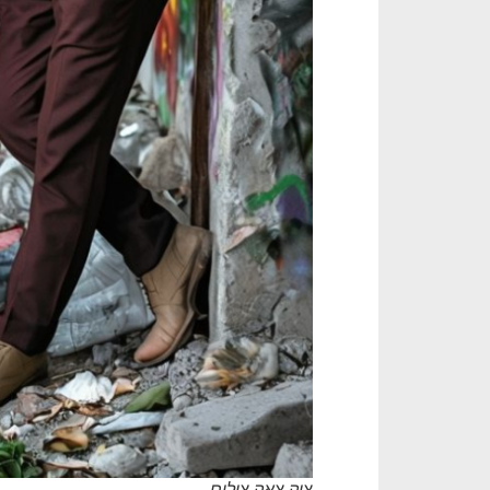
ציק צאק צילום