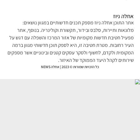
לה ניוז
ר התוכן אחלה ניוז מספק תכנים חדשותיים במגוון נושאים:
ונאות ותיירות, סלבס ובידור, תקשורת וקולינריה. בנוסף, אתר
עיל חטיבת חדשות מקומיות של אזור המרכז והשפלה עם דגש על
יר רחובות. מטרת חטיבה זו, היא לספק תוכן חדשותי מגוון ברמה
קומית ולקדם, לחשוף ולסקר עסקים קטנים ובינוניים אשר מספקים
רותים לקהל היעד הממוקד של האיזור.
כל הזכויות שמורות © 2023 | אחלה NEWS