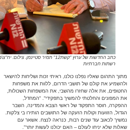
כתב החדשות של ערוץ "קשת12" תמיר סטיינמן. צילום: יח"צ\מסך
רשתות חברתיות
ך התהום שאליו נפלנו כולנו, ראיתי זכות ושליחות להישאר
שמיע את קולם של תושבי הדרום, ללוות את משפחות
ופים, את אלה שחזרו מהשבי, את המשפחות השכולות,
המפונים והחלטתי להמשיך בתפקידי". "המחדל,
קרה, חוסר התפקוד של ראשי הצבא והמדינה, השבר
ול, הזוועות וקולות הזעקה של התושבים הותירו בי צלקות.
יך לכאוב עוד שנים רבות, כנראה לנצח. אשאר עם
ות שלא יניחו לעולם – האם יכולנו לעשות יותר".