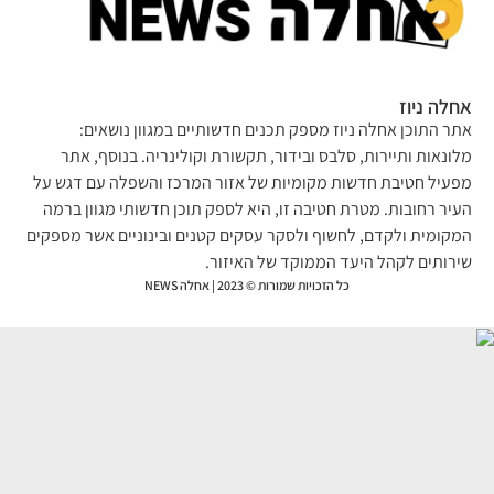
לה ניוז
ר התוכן אחלה ניוז מספק תכנים חדשותיים במגוון נושאים:
ונאות ותיירות, סלבס ובידור, תקשורת וקולינריה. בנוסף, אתר
עיל חטיבת חדשות מקומיות של אזור המרכז והשפלה עם דגש על
יר רחובות. מטרת חטיבה זו, היא לספק תוכן חדשותי מגוון ברמה
קומית ולקדם, לחשוף ולסקר עסקים קטנים ובינוניים אשר מספקים
רותים לקהל היעד הממוקד של האיזור.
כל הזכויות שמורות © 2023 | אחלה NEWS