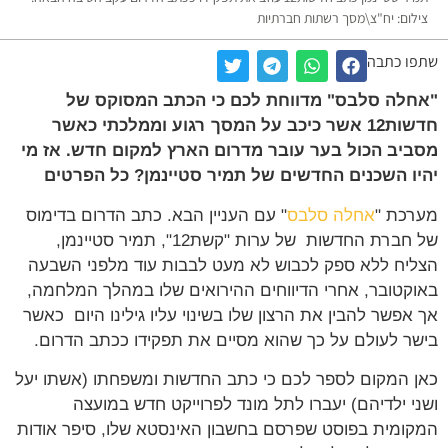
לום: יח"צ\מסך רשתות חברתיות
ו כתבה
לה סלבס" מדווחת לכם כי הכתב המסוקס של
חדשות12 אשר כיכב על המסך רגוע וממלכתי כאשר
יב הכול בער עובר מדרום הארץ למקום חדש. אז מי
ו השכנים החדשים של תמיר סטיינמן? כל הפרטים
כת "
אחלה סלבס
" עם העניין הבא. כתב הדרום בדימוס
של חברת החדשות של ערות "קשת12", תמיר סטיינמן,
יח ללא ספק לכבוש לא מעט לבבות עוד מלפני השבעה
קטובר, אחרי הדיווחים ההירואים שלו במהלך המלחמה,
אפשר להבין את הרצון שלו בשינוי עליו גילינו היום כאשר
ר לעולם על כך שהוא מסיים את תפקידו ככתב הדרום.
 המקום לספר לכם כי כתב החדשות ומשפחתו (אשתו יעל
י ילדיהם) יעברו לתל מונד לפרוייקט חדש במועצה
ומית בפוסט שפרסם בחשבון האינסטא שלו, סיפר אודות