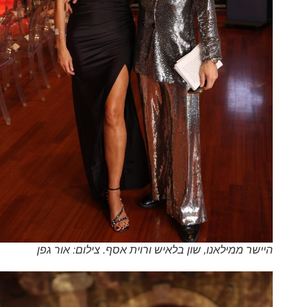
היישר ממילאנו, שון בלאיש ורוית אסף. צילום: אור גפן