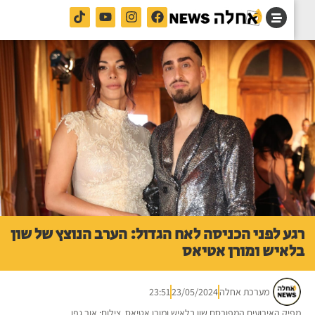
ע לפני הכניסה לאח הגדול: הערב הנוצץ של שון
איש ומורן אטיאס
מערכת אחלה
23/05/2024
23:51
יק האירועים המפורסם שון בלאיש ומורן אטיאס. צילום: אור גפן