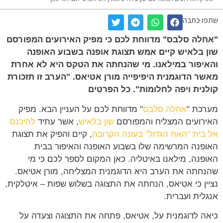
ו כתבה
לה סלבס" מדווחת לכם כי מפיק האירועים המפורסם
 בלאיש קיים אמש תצוגת אופנה בשבוע האופנה
יפור במילאנו. מי שהנחתה את הטקס היא לא אחרת
ר הדוגמנית היפיפייה מורן אטיאס. "הערב זו תזכורת
נית ויפה לחלומות". כל הפרטים
כת "
אחלה סלבס
" מדווחת לכם על העניין הבא. מפיק
רועים המצליח והמפורסם
שון בלאיש
, אשר עתיד
להיכנס
בית "האח הגדול" בעונה הקרובה
, קיים והפיק את תצוגת
פנה המרשימה שלו בשבוע האופנה והאיפור בבית
פנה, מילאנו באיטליה. כאן המקום לספר לכם כי מי
חתה את הערב היא הדוגמנית המצליחה, מורן אטיאס.
ין כי אטיאס, הנחתה את התצוגה בשלוש שפות – איטלקית,
לית ועברית.
ה לדוגמנית על, אטיאס, פתחה את התצוגה וצעדה על