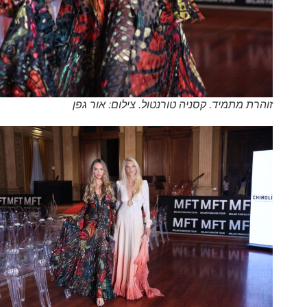
זוהרת מתמיד. קסניה טורנטול. צילום: אור גפן