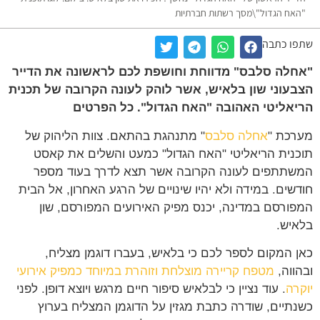
"האח הגדול"\מסך רשתות חברתיות
שתפו כתבה
"אחלה סלבס" מדווחת וחושפת לכם לראשונה את הדייר
הצבעוני שון בלאיש, אשר לוהק לעונה הקרובה של תכנית
הריאליטי האהובה "האח הגדול". כל הפרטים
מערכת "
אחלה סלבס
" מתנהגת בהתאם. צוות הליהוק של
תוכנית הריאליטי "האח הגדול" כמעט והשלים את קאסט
המשתתפים לעונה הקרובה אשר תצא לדרך בעוד מספר
חודשים. במידה ולא יהיו שינויים של הרגע האחרון, אל הבית
המפורסם במדינה, יכנס מפיק האירועים המפורסם, שון
בלאיש.
כאן המקום לספר לכם כי בלאיש, בעברו דוגמן מצליח,
ובהווה,
מטפח קריירה מוצלחת וזוהרת במיוחד כמפיק אירועי
יוקרה
. עוד נציין כי לבלאיש סיפור חיים מרגש ויוצא דופן. לפני
כשנתיים, שודרה כתבת מגזין על הדוגמן המצליח בערוץ