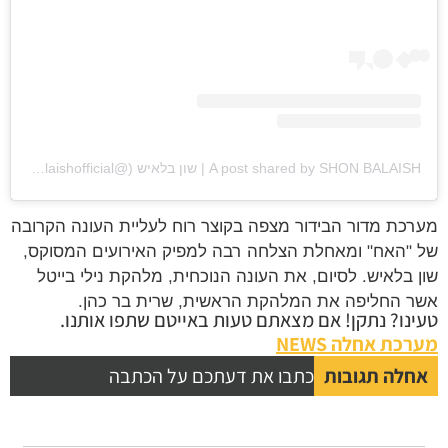
A post shared by SHON BALAISH | שון בלאיש (@shonbalaishofficial)
מערכת מדור הבידור מצפה בקוצר רוח לעליית העונה הקרובה
של "האח" ומאחלת הצלחה רבה למפיק האירועים המסוקס,
שון בלאיש. לסיום, את העונה הנוכחית, מלהקת נילי בייטל
אשר החליפה את המלהקת הראשית, שרית בר כהן.
טעינו? נתקן! אם מצאתם טעות באייטם שתפו אותנו.
מערכת אחלה NEWS
אחלה תגובות
כתבו את דעתכם על הכתבה