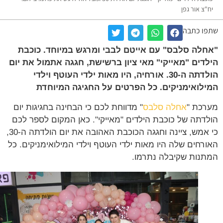
"צ אור גפן
ו כתבה
לה סלבס" עם אייטם לבבי ומרגש במיוחד. כוכבת
דים "מאייקי" מאי ציון ברשישת, חגגה אתמול את יום
הולדתה ה-30. אורחיה, היו מאות ילדי העוטף וילדי
לואימניקים. כל הפרטים על החגיגה המיוחדת
כת "
אחלה סלבס
" מדווחת לכם כי הבחינה בחגיגות יום
דתה של כוכבת הילדים "מאייקי". כאן המקום לספר לכם
כי אמש, ציינה וחגגה הכוכבת האהובה את יום הולדתה ה-30,
רחים שלה היו מאות ילדי העוטף וילדי המילואימניקים. כל
נות שקיבלה נתרמו.