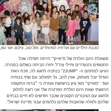
כוכבת הילדים עם אורחיה המיוחדים. מזל טוב. צילום: אור גפן
לת היום הולדת של מ"אייקי" הייתה תפילה שכל
ופים והנעדרים וחיילי צה"ל יחזרו הביתה בשלום במהרה.
הגיעו למתחם ה- "2JUMP" בנתניה לחגוג לה, זוכת האח
ול יובל מעתוק, אורן להב, גל רפאלוב עם שתי בנותיה
ד. "מאייקי" מאי ציון ברשישת אמרה כי ״ברוח התקופה
שתי שאת היום הולדת הפרטית שלי אני רוצה לחלוק
גוג עם הגיבורים הקטנים שכבר חודשים לא חיים בבתים
ם ולאלה שהאבות שלהם נלחמים עבור מדינת ישראל".