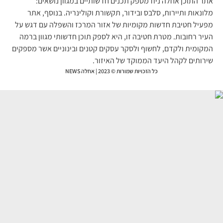
ר התוכן אחלה ניוז מספק תכנים חדשותיים במגוון נושאים:
ונאות ותיירות, סלבס ובידור, תקשורת וקולינריה. בנוסף, אתר
עיל חטיבת חדשות מקומיות של אזור המרכז והשפלה עם דגש על
יר רחובות. מטרת חטיבה זו, היא לספק תוכן חדשותי מגוון ברמה
קומית ולקדם, לחשוף ולסקר עסקים קטנים ובינוניים אשר מספקים
רותים לקהל היעד הממוקד של האיזור.
כל הזכויות שמורות © 2023 | אחלה NEWS