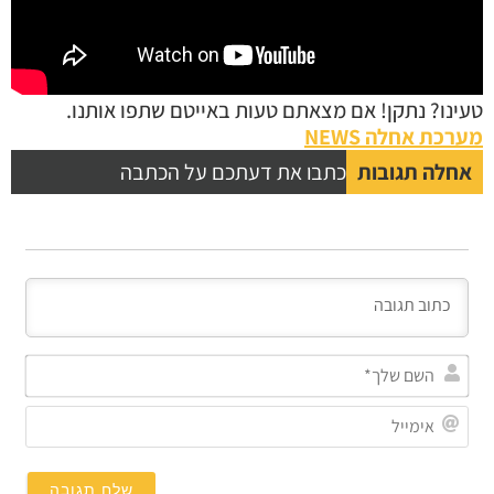
נו? נתקן! אם מצאתם טעות באייטם שתפו אותנו.
כת אחלה NEWS
לה תגובות
כתבו את דעתכם על הכתבה
השם
שלך*
אימייל