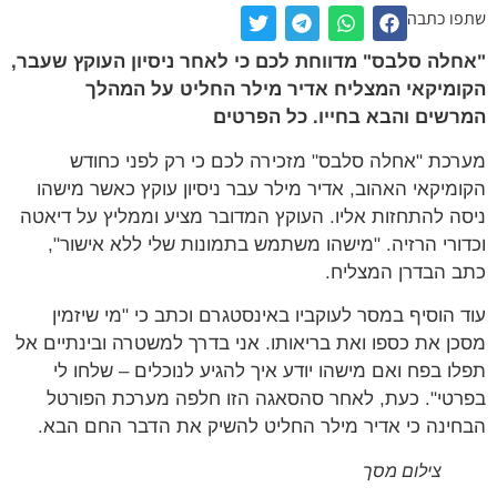
ו כתבה
לה סלבס" מדווחת לכם כי לאחר ניסיון העוקץ שעבר,
מיקאי המצליח אדיר מילר החליט על המהלך
שים והבא בחייו. כל הפרטים
כת "אחלה סלבס" מזכירה לכם כי רק לפני כחודש
מיקאי האהוב, אדיר מילר עבר ניסיון עוקץ כאשר מישהו
ה להתחזות אליו. העוקץ המדובר מציע וממליץ על דיאטה
ורי הרזיה. "מישהו משתמש בתמונות שלי ללא אישור",
 הבדרן המצליח.
 הוסיף במסר לעוקביו באינסטגרם וכתב כי "מי שיזמין
ן את כספו ואת בריאותו. אני בדרך למשטרה ובינתיים אל
ו בפח ואם מישהו יודע איך להגיע לנוכלים – שלחו לי
טי". כעת, לאחר סהסאגה הזו חלפה מערכת הפורטל
ינה כי אדיר מילר החליט להשיק את הדבר החם הבא.
צילום מסך