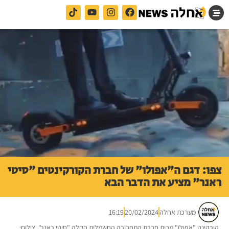
צפו: דגם ה"אפולו" של חברת הקורקינטים "סיטי
ראנר" מציע את הדבר הבא
מערכת אחלה
20/02/2024
16:19
קורקינט "אפולו" מבית חברת התחבורה החשמלית הקלה "סיטי ראנר". צילום: