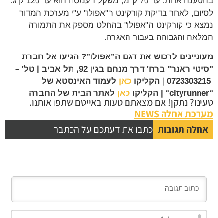
בהטענה אחת: עד 70 ק"מ, משקל העמסה הוא עד 120 ק"ג.
לסיום, לאחר בדיקת קורקינט ה"אפולו" ע"י מערכת המדור
נמצא כי קורקינט ה"אפולו" בהחלט מספק את התמורה
המלאה והגבוהה בעבור האגרה.
מעוניינים לרכוש את דגם ה"אפולו"? הגיעו אל חברת
"סיטי ראנר" ברח' דרך מנחם בגין 92, תל אביב | טל' –
0723303215 | הקליקו
כאן
לעמוד האינסטא של
"cityrunner" | הקליקו
כאן
לאתר הבית של החברה
טעינו? נתקן! אם מצאתם טעות באייטם שתפו אותנו.
מערכת אחלה NEWS
אחלה תגובות
כתבו את דעתכם על הכתבה
השם