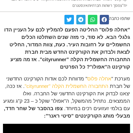
יח"צמסך רשתות חברתיותאינסטגרם
שתפו כתבה
"אחלה פלוס" החליטה הפעם להמליץ לכם על העניין הדו
גלגלי הבא. לא סוד, כי מזה שנים השתלטו הכלים
החשמליים על רחובות העיר. כעת, צוות המדור, החליט
לצאת ולבדוק את הקורקינט החדש מבית חברת
התחבורה החשמלית הקלה "cityrunner". אז מה מציע
קורקינט ה"אפולו"? כל הפרטים
מערכת "
אחלה פלוס
" מדווחת לכם אודות הקורקינט החדשני
של חברת
התחבורה החשמלית הקלה "cityrunner"
. אז ככה,
יצאנו לבדוק את הקורקינט החדשני של החברה. ואלו
הממצאים. נתחיל מהמשקל, ה"אפולו" שוקל כ – 23 ק"ג ומגיע
עם בולמי זעזועים רכים במיוחד.
צפו בהסבר של שחר חדד,
מבעלי מותג הקורקינטים "סיטי ראנר":