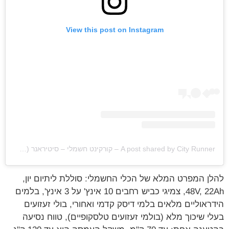
View this post on Instagram
A post shared by City Runner – קורקינט חשמלי – סיטיראנר (@cityrunnertlv)
להלן המפרט המלא של הכלי החשמלי: סוללת ליתיום יון,
48V, 22Ah, צמיגי כביש רחבים 10 אינץ' על 3 אינץ', בלמים
הידראוליים מלאים בלמי דיסק קדמי ואחורי, בולי זעזועים
בעלי שיכוך מלא (בולמי זעזועים טלסקופיים), טווח נסיעה