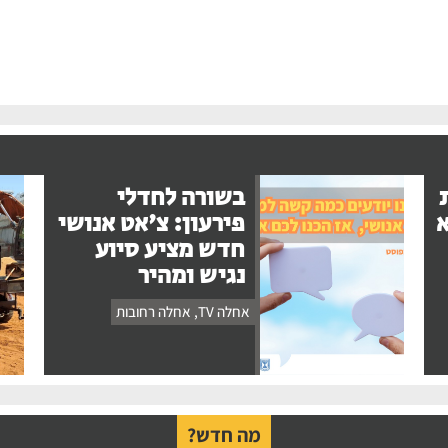
בשורה לחדלי
א
פירעון: צ'אט אנושי
חדש מציע סיוע
נגיש ומהיר
אחלה TV
,
אחלה רחובות
מה חדש?