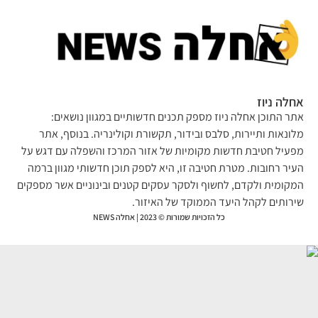
לה ניוז
ר התוכן אחלה ניוז מספק תכנים חדשותיים במגוון נושאים:
ונאות ותיירות, סלבס ובידור, תקשורת וקולינריה. בנוסף, אתר
עיל חטיבת חדשות מקומיות של אזור המרכז והשפלה עם דגש על
יר רחובות. מטרת חטיבה זו, היא לספק תוכן חדשותי מגוון ברמה
קומית ולקדם, לחשוף ולסקר עסקים קטנים ובינוניים אשר מספקים
רותים לקהל היעד הממוקד של האיזור.
כל הזכויות שמורות © 2023 | אחלה NEWS