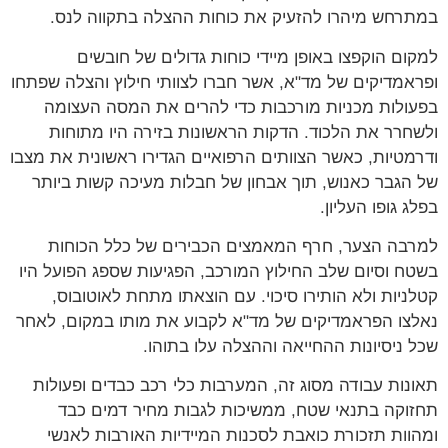
רחש מיהרו להזעיק את כוחות ההצלה בתקווה לנס.
ום הוקפצו באופן מיידי כוחות גדולים של חובשים
אמדיקים של מד"א, אשר חברו לצוותי חילוץ והצלה שפתחו
ולות מכניות מורכבות כדי להרים את המסה העצומה
חרר את הלכוד. הדקות הראשונות בזירה היו מתוחות
מטיות, כאשר הצוותים הרפואיים הגדירו ראשונית את מצבו
הגבר כאנוש, תוך אבחון של חבלות מעיכה קשות ביותר
ג גופו העליון.
בה הצער, חרף המאמצים הכבירים של כלל הכוחות
ח וסיום שלב החילוץ המורכב, הפגיעות שספג הפועל היו
ניות ולא הותירו סיכוי. עם הוצאתו מתחת לאוטובוס,
צו הפראמדיקים של מד"א לקבוע את מותו במקום, לאחר
 ניסיונות ההחייאה וההצלה עלו בתוהו.
נות עבודה מסוג זה, המערבות כלי רכב כבדים ופעולות
וקה בתנאי שטח, ממשיכות לגבות מחיר דמים כבד
וות תזכורת כואבת לסכנות המיידיות האורבות לאנשי