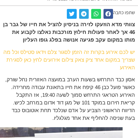
ו כתבה
תי מדא הוזעקו לזירה בניסיון להציל את חייו של גבר בן
4 אך לאחר פעולות חילוץ מורכבות נאלצו לקבוע את
ו במקום עקב פגיעה אנושה בפלג גופו העליון
לכם אירוע בקרות זה הזמן לסגור צלם וידאו סטילס וכל מה
יך במקום אחד ציק צאק צילום אירועים לחץ כאן לסגירת
רוע
ן כבד התרחש בשעות הערב במועצה האזורית נחל שורק,
כאשר פועל כבן 46 קיפח את חייו בתאונת עבודה מחרידה.
האירוע הטראגי התרחש סמוך לשעה 19:40, אז התקבל
קריאת חירום במוקד 101 של מגן דוד אדום במרחב לכיש.
ווח הראשוני הצביע על אדם שנלכד תחת אוטובוס כבד
 שניסה להחליף את אחד מגלגליו.