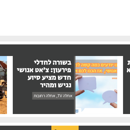
בשורה לחדלי
א
פירעון: צ'אט אנושי
חדש מציע סיוע
נגיש ומהיר
אחלה TV
,
אחלה רחובות