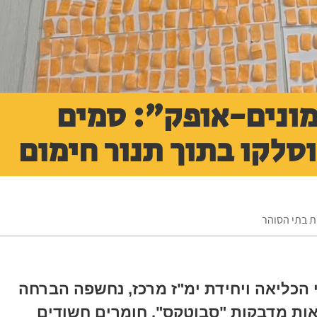
ונים-אופק": סמים
סלקו בתוך תנור חימום
ת בתי הסוהר
 הכליאה ויחידת ימ"ז מרכז, נחשפה הברחה
ות מדבקות "סבוטקס", חומרים חשודים