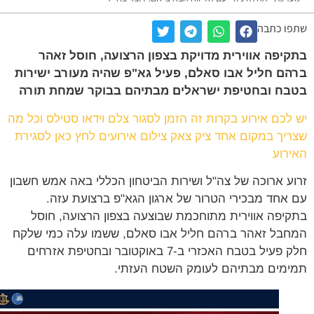
ו כתבה
יפה אווירית מדויקת בצפון הרצועה, חוסל זאהר
ם חליל אבו סאלם, פעיל גא"פ שהיה מעורב ישירות
ח ובחטיפת ישראלים מבתיהם בבוקר שמחת תורה
לכם אירוע בקרות זה הזמן לסגור צלם וידאו סטילס וכל מה
יך במקום אחד ציק צאק צילום אירועים לחץ כאן לסגירת
רוע
ע ארוכה של צה"ל ושירות הביטחון הכללי באה אמש חשבון
אחד מבכירי הטרור של ארגון הגא"פ ברצועת עזה.
יפה אווירית מתוחכמת שבוצעה בצפון הרצועה, חוסל
בל זאהר ברהם חליל אבו סאלם, ששמו עלה כמי שלקח
חלק פעיל בטבח האכזרי ב-7 באוקטובר ובחטיפת אזרחים
מים מבתיהם לעומק השטח העזתי.