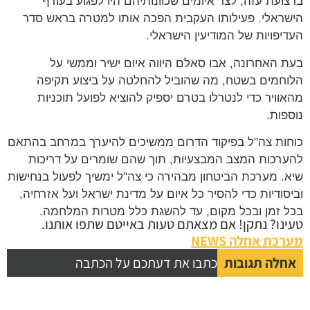
ועת עזה, לצד איומים שכוונותיהם היו לפגוע בעורף
ראלי. פעילותו העקבית הפכה אותו למטרה בראש סדר
יפויות של המודיעין הישראלי.
 האחרונה, אבו סאלם היווה איום ישיר וממשי על
חמים בשטח, מה שהוביל להחלטה על ביצוע תקיפה
וויר כדי לנטרלו בטרם יספיק להוציא לפועל תוכניות
פות.
ות צה"ל בפיקוד הדרום ממשיכים להיערך במרחב בהתאם
רכות המצב המבצעיות, תוך שהם שומרים על דריכות
. מערכת הביטחון מבהירה כי צה"ל ימשיך לפעול בנחישות
סודיות כדי להסיר כל איום על מדינת ישראל ועל אזרחיה,
 זמן ובכל מקום, עד להשגת כלל מטרות המלחמה.
נו? נתקן! אם מצאתם טעות באייטם שתפו אותנו.
כת אחלה NEWS
לה תגובות
כתבו את דעתכם על הכתבה