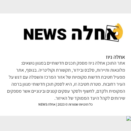
לה ניוז
ר התוכן אחלה ניוז מספק תכנים חדשותיים במגוון נושאים:
ונאות ותיירות, סלבס ובידור, תקשורת וקולינריה. בנוסף, אתר
עיל חטיבת חדשות מקומיות של אזור המרכז והשפלה עם דגש על
יר רחובות. מטרת חטיבה זו, היא לספק תוכן חדשותי מגוון ברמה
קומית ולקדם, לחשוף ולסקר עסקים קטנים ובינוניים אשר מספקים
רותים לקהל היעד הממוקד של האיזור.
כל הזכויות שמורות © 2023 | אחלה NEWS