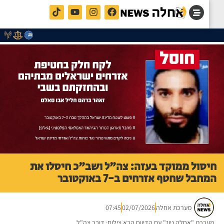
סול ממוקד בעזה: צה"ל ושב"כ חיסלו את
בל שחטף אזרחים ב-7 באוקטובר
מערכת אחלה
02/07/2026
07:45
רכת "אחלה ניוז" עם הדיווח הבא צילום: דובר צה"ל