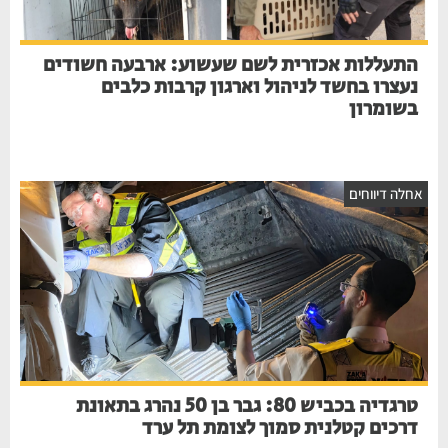
התעללות אכזרית לשם שעשוע: ארבעה חשודים
נעצרו בחשד לניהול וארגון קרבות כלבים
בשומרון
אחלה דיווחים
טרגדיה בכביש 80: גבר בן 50 נהרג בתאונת
דרכים קטלנית סמוך לצומת תל ערד