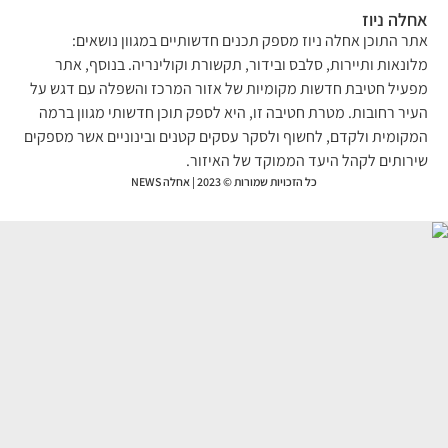
לה ניוז
ר התוכן אחלה ניוז מספק תכנים חדשותיים במגוון נושאים:
ונאות ותיירות, סלבס ובידור, תקשורת וקולינריה. בנוסף, אתר
עיל חטיבת חדשות מקומיות של אזור המרכז והשפלה עם דגש על
יר רחובות. מטרת חטיבה זו, היא לספק תוכן חדשותי מגוון ברמה
קומית ולקדם, לחשוף ולסקר עסקים קטנים ובינוניים אשר מספקים
רותים לקהל היעד הממוקד של האיזור.
כל הזכויות שמורות © 2023 | אחלה NEWS