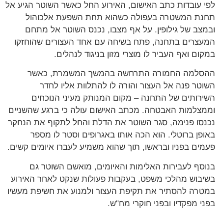
 עובדות כתב האישום, האירוע החל כאשר השוטר הגיע אל
ת המשטרה בעפולה כשהוא תחת השפעת אלכוהול
צב של גילופין. על אף מצבו, נכנס השוטר אל מתחם
צרים בתחנה, פתח בשיחה עם אחד העצורים שהוחזקו
ום ואף העביר לו מוצרי מזון בניגוד לנהלים.
למה החמורה התרחשה בהמשך המשמרת, כאשר
טר פנה אל העצור והורה לו להתלוות אליו לחדר
רותים של התחנה – מקום המנותק מעיני הנוכחים
צלמות האבטחה. מכתב האישום עולה כי ברגע שהשניים
סו פנימה, סגר השוטר את הדלת והחל לתקוף את הנחקר
פן ברוטלי. הוא הכה אותו באגרופים וסטר לו מספר
ים בפניו ובראשו, תוך שהוא משמיע לעברו איומים קשים.
סף לעבירות האלימות והאיומים, מואשם השוטר גם
בוש מהלכי משפט, בעקבות פעולות שנקט לאחר האירוע
רה להסתיר את תקיפת העצור ולמנוע את חשיפת מעשיו
י מפקדיו ובפני חוקרי מח"ש.