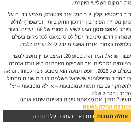
את המקום השלישי היוקרתי.
ד"ר כריסטיאן קלין, יו"ר הנלי אנד פרטנרס, מצביע בדו"ח על
נתון מטריד: הפער בין הדרכון החזק ביותר (סינגפור) לחלש
ביותר (
אפגניסטן
) הגיע לשיא היסטורי של 168 יעדים. בעוד
שמחזיק דרכון סינגפורי יכול לטוס כמעט לכל מקום בעולם
בלחיצת כפתור, אזרח אפגני מוגבל ל-24 יעדים בלבד.
עבור ישראל, המדורגת בטופ 20, המצב עדיין נחשב למצוין
במונחים גלובליים, אך השחיקה האחרונה היא נורת אזהרה.
בעולם של 2026, חופש תנועה הוא מטבע עובר לסוחר, ונראה
כי המחיר הדיפלומטי שישראל משלמת בזירות שונות מתחיל
להשתקף גם בחותמות שמוטבעות – או לא מוטבעות – על
הדרכון הכחול שלנו.
טעינו? נתקן! אם מצאתם טעות באייטם שתפו אותנו.
מערכת אחלה NEWS
אחלה תגובות
כתבו את דעתכם על הכתבה