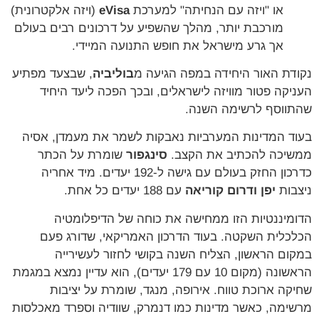
או "ויזה עם הנחיתה" למערכת
eVisa
(ויזה אלקטרונית)
מורכבת יותר, מהלך שהשפיע על דרכונים רבים בעולם
אך גרע מישראל את חופש התנועה המיידי.
נקודת האור היחידה במפה הגיעה מ
בוליביה
, שבצעד מפתיע
העניקה פטור מוויזה לישראלים, ובכך הפכה ליעד היחיד
שהתווסף לרשימה השנה.
בעוד המדינות המערביות נאבקות לשמר את מעמדן, אסיה
ממשיכה להכתיב את הקצב.
סינגפור
שומרת על הכתר
כדרכון החזק בעולם עם גישה ל-192 יעדים. מיד אחריה
ניצבות
יפן ודרום קוריאה
עם 188 יעדים כל אחת.
הדומיננטיות הזו ממחישה את כוחה של הדיפלומטיה
הכלכלית השקטה. בעוד הדרכון האמריקאי, שדורג פעם
במקום הראשון, הצליח השנה בקושי לחזור לעשירייה
הראשונה (מקום 10 עם 179 יעדים), הוא עדיין נמצא במגמת
שחיקה ארוכת טווח. אירופה, מנגד, שומרת על יציבות
מרשימה, כאשר מדינות כמו דנמרק, שוודיה וספרד מאכלסות