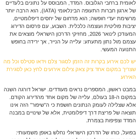
לאומית ברחבי הגלובוס. המדד, המבוסס על נתונים בלעדיים
של ארגון חברות התעופה הבינלאומי (IATA), הוא הרבה יותר
מרשימת יעדי חופשה; הוא מדחום של יחסים דיפלומטיים,
יציבות פוליטית ועוצמה כלכלית. השבוע, עם פרסום הדירוג
המעודכן לינואר 2026, מחזיקי הדרכון הישראלי מוצאים את
עצמם מול נתון מתעתע: עלייה על הנייר, אך ירידה בחופש
התנועה המעשי.
יש לכם אירוע בקרות זה הזמן לסגור צלם וידאו סטילס וכל מה
שצריך במקום אחד ציק צאק צילום אירועים לחץ כאן לסגירת
האירוע
במבט ראשון, המספרים נראים מעודדים. ישראל דורגה השנה
במקום ה-18 בעולם, עלייה של מקום אחד מהדירוג הקודם.
אלא שצלילה לעומק הנתונים חושפת כי ה"שיפור" הזה אינו
תוצאה של פריצת דרך דיפלומטית, אלא של שינויים במבנה
המדד וצפיפות בצמרת.
בפועל, כוחו של הדרכון הישראלי נחלש באופן משמעותי: