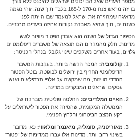
מספר היעדים שאליהם יכולים ישראלים להיכנס ללא צורך
בוויזה מראש צנח מ-170 ל-165 בלבד תוך שנה. זוהי מגמה
מדאיגה שמחזירה את ישראל למעמד שבו הייתה לפני
כשנתיים, תוך שהיא מאבדת נקודות אחיזה ביעדים מרכזיים.
הסיפור הגדול של השנה הוא אובדן הפטור מוויזה לשש
מדינות. חלק מהמקרים הם תוצאה של משברים דיפלומטיים
גלויים, בעוד אחרים משקפים שינוי גלובלי בנהלי הכניסה:
קולומביה:
המכה הקשה ביותר. בעקבות המשבר
הדיפלומטי החריף בין ירושלים לבוגוטה, בוטל הפטור
ההדדי מוויזות, מה שמקשה על אלפי תרמילאים ואנשי
עסקים ישראלים המבקרים במדינה.
האיים המלדיביים:
החלטה פוליטית מובהקת של
הממשלה המקומית, שהסירה את הפטור לישראלים על
רקע המצב הביטחוני והלחץ הפנימי.
מאוריטניה, סומליה, מיאנמר ומלאווי:
כאן מדובר
בשינוי רחב יותר. מדינות אלו עברו ממדיניות של "פטור"