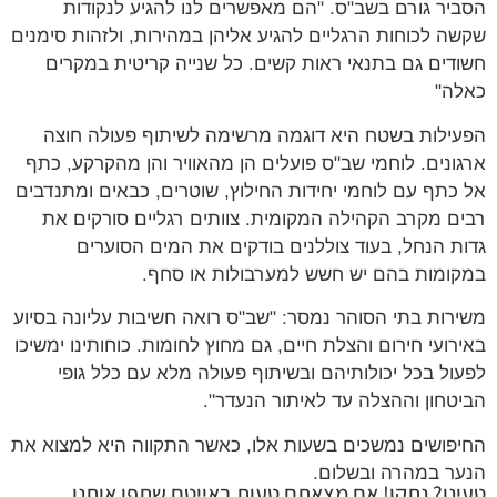
הסביר גורם בשב"ס. "הם מאפשרים לנו להגיע לנקודות
שקשה לכוחות הרגליים להגיע אליהן במהירות, ולזהות סימנים
חשודים גם בתנאי ראות קשים. כל שנייה קריטית במקרים
כאלה"
הפעילות בשטח היא דוגמה מרשימה לשיתוף פעולה חוצה
ארגונים. לוחמי שב"ס פועלים הן מהאוויר והן מהקרקע, כתף
אל כתף עם לוחמי יחידות החילוץ, שוטרים, כבאים ומתנדבים
רבים מקרב הקהילה המקומית. צוותים רגליים סורקים את
גדות הנחל, בעוד צוללנים בודקים את המים הסוערים
במקומות בהם יש חשש למערבולות או סחף.
משירות בתי הסוהר נמסר: "שב"ס רואה חשיבות עליונה בסיוע
באירועי חירום והצלת חיים, גם מחוץ לחומות. כוחותינו ימשיכו
לפעול בכל יכולותיהם ובשיתוף פעולה מלא עם כלל גופי
הביטחון וההצלה עד לאיתור הנעדר".
החיפושים נמשכים בשעות אלו, כאשר התקווה היא למצוא את
הנער במהרה ובשלום.
טעינו? נתקן! אם מצאתם טעות באייטם שתפו אותנו.