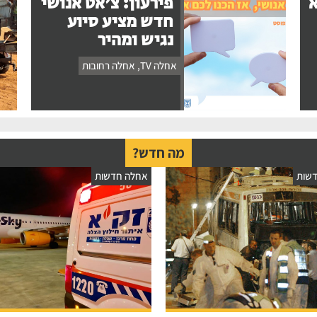
א
פירעון: צ'אט אנושי
חדש מציע סיוע
נגיש ומהיר
אחלה TV
,
אחלה רחובות
מה חדש?
שות
אחלה חדשות