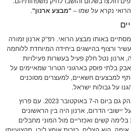
 חולצו בשלום והושבו לחיק משפחותיהם.
רואי נקרא על שמו –
"מבצע ארנון"
.
ים
ומסתיים באותו מבצע הרואי. רפ"ק ארנון זמורה
 עשיר ורצוף בהישגים ביחידה המיוחדת ללוחמה
, ארנון נטל חלק פעיל בעשרות פעילויות
אבק בלתי פוסק בארגוני הטרור שמאיימים על
שותף למבצעים חשאיים, למעצרים מסוכנים
גנו על גבולות ישראל.
גבורתו של ארנון באה לידי ביטוי מובהק גם ביום ה-7 באוקטובר 2023. עם פרוץ
ישובי הדרום, ארנון היה בין הראשונים
בלימה קשים ואכזריים מול המוני מחבלים
 אימה, הוא הצליח, בזכות אומץ ליבו, מקצועיותו