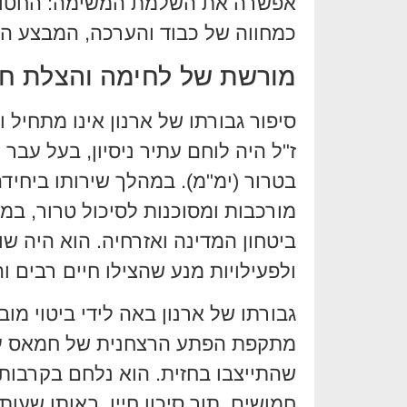
אפשרה את השלמת המשימה: החטופים
כמחווה של כבוד והערכה, המבצע הה
מורשת של לחימה והצלת חי
סיפור גבורתו של ארנון אינו מתחיל 
ז"ל היה לוחם עתיר ניסיון, בעל עבר
בטרור (ימ"מ). במהלך שירותו ביחידה
מורכבות ומסוכנות לסיכול טרור, במ
ביטחון המדינה ואזרחיה. הוא היה 
ולפעילויות מנע שהצילו חיים רבים וה
מתקפת הפתע הרצחנית של חמאס על י
שהתייצבו בחזית. הוא נלחם בקרבות 
חמושים, תוך סיכון חייו. באותן שעות