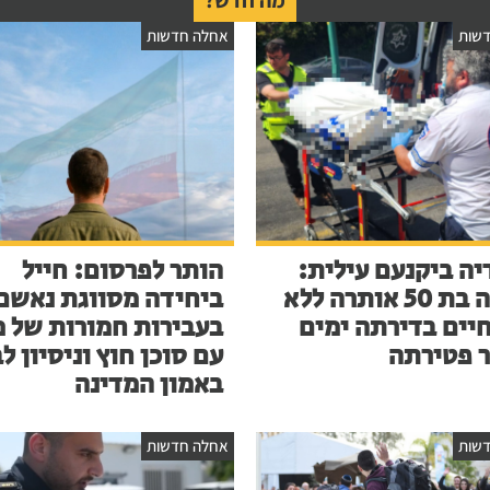
שות
אחלה חדשות
יה ביקנעם עילית:
הותר לפרסום: חייל
אישה בת 50 אותרה ללא
ביחידה מסווגת נאשם
חיים בדירתה ימים
בעבירות חמורות של מ
 פטירתה
עם סוכן חוץ וניסיון ל
באמון המדינה
שות
אחלה חדשות