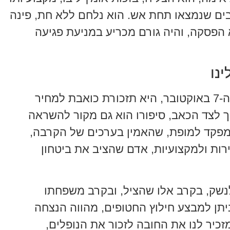
רבים שנמצאו תחת אש. הוא נלחם ללא חת, פינה
 הפסקה, והיה גורם מכריע במניעת פגיעה
נו
נפילתו של ארנון, שנה לאחר אירועי ה-7 באוקטובר, היא תזכורת כואבת למחיר
ך לצד הכאב, סיפורו הוא גם מקור להשראה
ם ומפקד למופת, שהאמין בערכים של הקרבה,
רות ולמקצועיות, אדם שהציב את ביטחון
לנשק, בקרב אלו שהציל, ובקרב משפחתו
ניתן למבצע חילוץ החטופים, מהווה הנצחה
זכיר לנו את החובה לזכור את הנופלים,