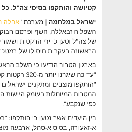
קטיושה והותקפו בסיסי צה"ל. כל
ישראל במלחמה |
מערכת "
אחלה ח
השפל חיזבאללה, חשף ופרסם הבוקר
של צה"ל וטען כי ירי הרקטות ושיגור
הראשונה בעקבות חיסולו של רמטכ"ל
בארגון הטרור הודיעו כי השלב הראש
"עד כה שיגרנו 
"הותקפו מוצבים ומתקנים ישראלים 
המטרות המיוחלות בעומק היישות הצ
כפי שנקבע".
בין היעדים אשר נטען כי הותקפו: "בס
א-זאעורה, בסיס א-סהל, ארבעה מוצב