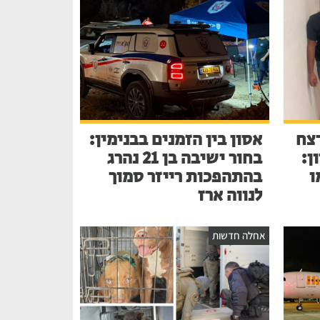
צח
אסון בין הזמנים בבנימין:
ן:
בחור ישיבה בן 21 נהרג
ו
בהתהפכות רייזר סמוך
לנווה ארז
אחלה חדשות