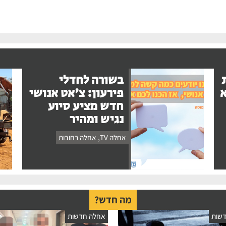
בשורה לחדלי
א
פירעון: צ'אט אנושי
חדש מציע סיוע
נגיש ומהיר
אחלה TV
,
אחלה רחובות
מה חדש?
שות
אחלה חדשות