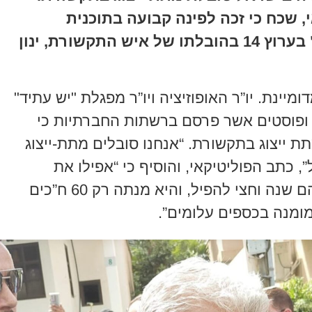
 שכח כי זכה לפינה קבועה בתוכנית
הטלוויזיה המצליחה "הפטריוטים" בערוץ 14 בהובלתו של איש התקשורת, ינון
ומיינת. יו”ר האופוזיציה ויו”ר מפגלת "יש עתיד"
 ופוסטים אשר פרסם ברשתות החברתיות כי
ת ייצוג בתקשורת. “אנחנו סובלים מתת-ייצוג
, כתב הפוליטיקאי, והוסיף כי “אפילו את
הקואליציה המצומצמת שלנו לקח להם שנה וחצי להפיל, והיא מנתה רק 60 ח”כים
ומנה בכספים עלומים”.