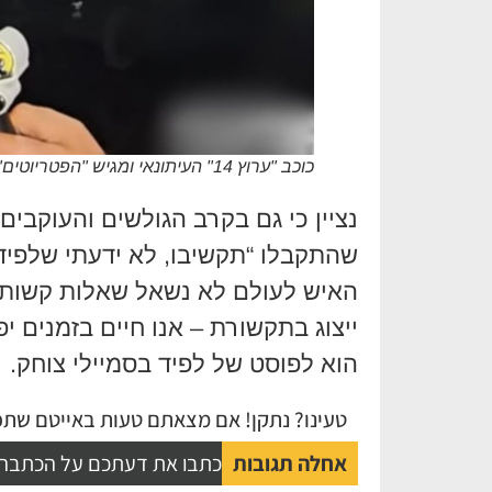
כוכב "ערוץ 14" העיתונאי ומגיש "הפטריוטים" ינון מגל. צילום: מערכת "אחלה תקשורת"
נציין כי גם בקרב הגולשים והעוקבים ה
שהתקבלו “תקשיבו, לא ידעתי שלפיד 
האיש לעולם לא נשאל שאלות קשות 
ייצוג בתקשורת – אנו חיים בזמנים י
הוא לפוסט של לפיד בסמיילי צוחק.
טעינו? נתקן! אם מצאתם טעות באייטם שתפו
אחלה תגובות
כתבו את דעתכם על הכתבה