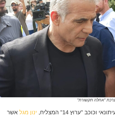
 מערכת "אחלה תקשורת"
וכב "ערוץ 14" המצליח,
ינון מגל
אשר