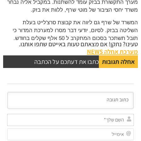
מערך התקשורת בבזק עומד להשתנות. במקביל אליה נבחר
משרד יחסי הציבור של מוטי שרף, ללוות את בזק.
המשרד של שרף גם ליווה את קבוצת סרצ'לייט בעלת
השליטה בבזק. לסיום, יודעי דבר מסרו למערכת המדור כי
תובל תשתכר בסכום המתקרב ל 50 אלף שקלים בחודש.
טעינו? נתקן! אם מצאתם טעות באייטם שתפו אותנו.
מערכת אחלה NEWS
אחלה תגובות
כתבו את דעתכם על הכתבה
השם
שלך
אימי