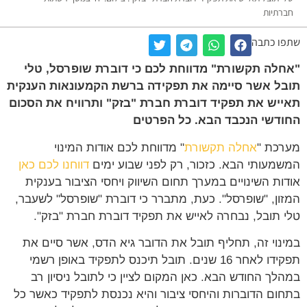
חברתיות
שתפו כתבה
"אחלה תקשורת" מדווחת לכם כי דוברת שופרסל, טלי
תובל אשר סיימה את תפקידה ברשת הקמעונאות הענקית
תאייש את תפקיד דוברת חברת "בזק" ותרוויח את הסכום
החודשי הנכבד הבא. כל הפרטים
מערכת "
אחלה תקשורת
" מדווחת לכם אודות המינוי
המשמעותי הבא. כזכור, רק לפני שבוע ימים
דווחנו לכם כאן
אודות השינויים במערך תחום השיווק ויחסי הציבור בענקית
המזון, "שופרסל". כעת, מתברר כי דוברת "שופרסל" לשעבר,
טלי תובל, נבחרה לאייש את תפקיד דוברת חברת "בזק".
במינוי זה, תחליף תובל את הדובר גיא הדס, אשר סיים את
תפקידו לאחר 16 שנים. תובל תיכנס לתפקיד באופן רשמי
במהלך החודש הבא. כאן המקום לציין כי לתובל ניסיון רב
בתחום הדוברות והיחסי ציבור והיא נכנסת לתפקיד כאשר כל