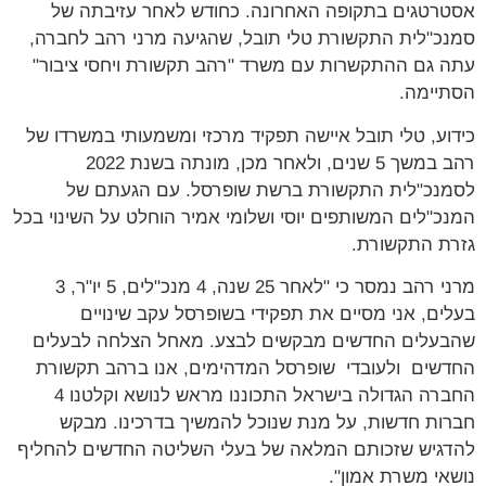
אסטרטגים בתקופה האחרונה. כחודש לאחר עזיבתה של
סמנכ"לית התקשורת טלי תובל, שהגיעה מרני רהב לחברה,
עתה גם ההתקשרות עם משרד "רהב תקשורת ויחסי ציבור"
הסתיימה.
כידוע, טלי תובל איישה תפקיד מרכזי ומשמעותי במשרדו של
רהב במשך 5 שנים, ולאחר מכן, מונתה בשנת 2022
לסמנכ"לית התקשורת ברשת שופרסל. עם הגעתם של
המנכ"לים המשותפים יוסי ושלומי אמיר הוחלט על השינוי בכל
גזרת התקשורת.
מרני רהב נמסר כי "לאחר 25 שנה, 4 מנכ"לים, 5 יו"ר, 3
בעלים, אני מסיים את תפקידי בשופרסל עקב שינויים
שהבעלים החדשים מבקשים לבצע. מאחל הצלחה לבעלים
החדשים ולעובדי שופרסל המדהימים, אנו ברהב תקשורת
החברה הגדולה בישראל התכוננו מראש לנושא וקלטנו 4
חברות חדשות, על מנת שנוכל להמשיך בדרכינו. מבקש
להדגיש שזכותם המלאה של בעלי השליטה החדשים להחליף
נושאי משרת אמון".