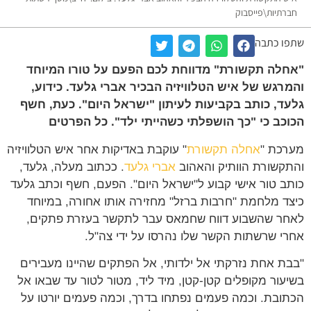
רתיות\פייסבוק
ו כתבה
לה תקשורת" מדווחת לכם הפעם על טורו המיוחד
רגש של איש הטלוויזיה הבכיר אברי גלעד. כידוע,
ד, כותב בקביעות לעיתון "ישראל היום". כעת, חשף
כב כי "כך הושפלתי כשהייתי ילד". כל הפרטים
כת "
אחלה תקשורת
" עוקבת באדיקות אחר איש הטלוויזיה
קשורת הוותיק והאהוב
אברי גלעד
. ככתוב מעלה, גלעד,
ב טור אישי קבוע ל"ישראל היום". הפעם, חשף וכתב גלעד
ד מלחמת "חרבות ברזל" מחזירה אותו אחורה, במיוחד
ר שהשבוע דווח שחמאס עבר לתקשר בעזרת פתקים,
י שרשתות הקשר שלו נהרסו על ידי צה"ל.
ת אחת נזרקתי אל ילדותי, אל הפתקים שהיינו מעבירים
עור מקופלים קטן-קטן, מיד ליד, מטור לטור עד שבאו אל
ובת. וכמה פעמים נפתחו בדרך, וכמה פעמים יורטו על