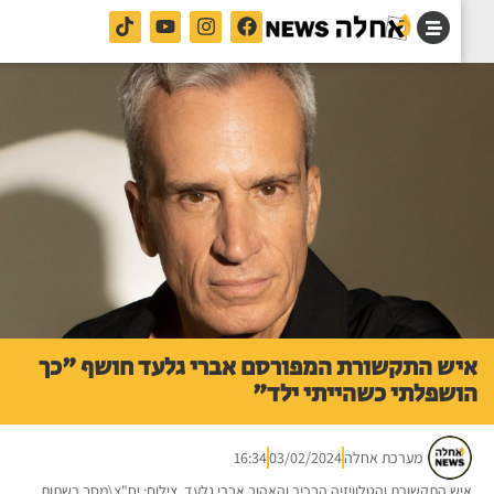
ש התקשורת המפורסם אברי גלעד חושף "כך
שפלתי כשהייתי ילד"
מערכת אחלה
03/02/2024
16:34
ש התקשורת והטלוויזיה הבכיר והאהוב אברי גלעד. צילום: יח"צ\מסך רשתות