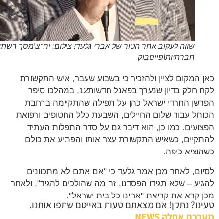
שווה לעקוב אחר הטור של אברי גלעד! צילום: יח"צ\מסך רשתות
חברתיות\פייסבוק
 המקום לציין ולהזכיר כי בשבוע שעבר, איש התקשורת
לקח חלק בדיון שנערך בפאנל חדשות12, במהלכו סיפר
שן החרדי ישראל כהן על תפילה שהתקיימה ברחבת
תל עבור שלום החיילים, השבעת כלל החטופים ורפואת
ועים. כמו כן, הוא דיבר גם על סדר התפלות העתיד
קיים, כשאיש התקשורת עצר אותו והפתיע את כולם
וציא כיפה.
ום, לאחר מכן אמר גלעד כי "אם אתם לא מתכוונים
יע – שלא תגידו הפסדנו, זה מה שהולכים להגיד", ולאחר
 קרא את קריאת "אחינו כל בית ישראל".
נו? נתקן! אם מצאתם טעות באייטם שתפו אותנו.
כת אחלה NEWS