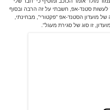
ד מולו" אומר הכוכב ומוסיף כי "חבר שלי
 לעשות סטנד-אפ, חשבתי על זה הרבה ובסוף
ל מועדון הסטנד-אפ "פקטורי", מבחינתי,
דון, זו סוג של סגירת מעגל".