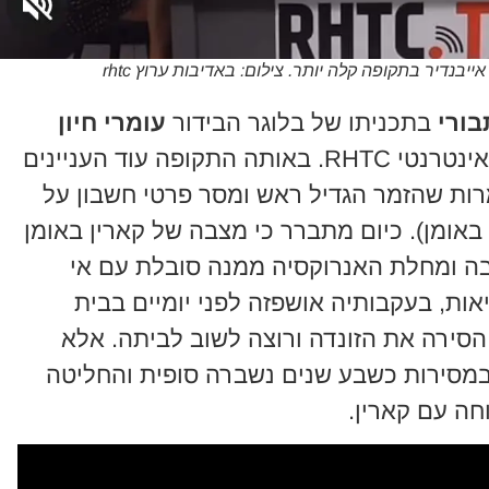
יבנדיר בתקופה קלה יותר. צילום: באדיבות ערוץ rhtc
בורי
בתכניתו של בלוגר הבידור
עומרי חיון
"שבע בערב עם עומרי חיון" בערוץ האינטרנטי RHTC. באותה התקופה עוד העניינים
למרות שהזמר הגדיל ראש ומסר פרטי חשבון על
אומן). כיום מתברר כי מצבה של קארין באומן
ה ומחלת האנרוקסיה ממנה סובלת עם אי
ות, בעקבותיה אושפזה לפני יומיים בבית
 הסירה את הזונדה ורוצה לשוב לביתה. אלא
סירות כשבע שנים נשברה סופית והחליטה
חה עם קארין.