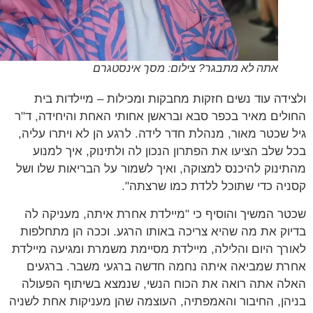
אתה לא מתבגר? צילום: מסך אינסטגרם
ידה עוד נשים חזקות מחבקות ומכילות – מיילדות בית
לים מאיר בכפר סבא ובראשן אחותי האחת והיחידה, ד"ר
 שכטר מאור, מנהלת חדר לידה. לרגע הן לא ויתרו עליה,
 שלב הציעו את הפתרון הנכון לה ולתינוק, איך למנוע
ינוק להיכנס למצוקה, ואיך לשמור על הבריאות שלו ושל
יה כדי שתוכל ללדת כמו שרצתה".
ר המשיך והוסיף כי "מיילדת אחרת איתה, מעניקה לה
וק את מה שהיא צריכה באותו הרגע. וככה הן מתחלפות
רך היום והלילה, מיילדת מסיימת משמרת ומגיעה מיילדת
ת שמביאה איתה נחמה חדשה ברגעי משבר. ברגעים
ה אתה רואה את הכוח הנשי, שנמצא בשיתוף הפעולה
הן, החיבור והאמפתיה, העוצמה שהן מעניקות אחת לשניה