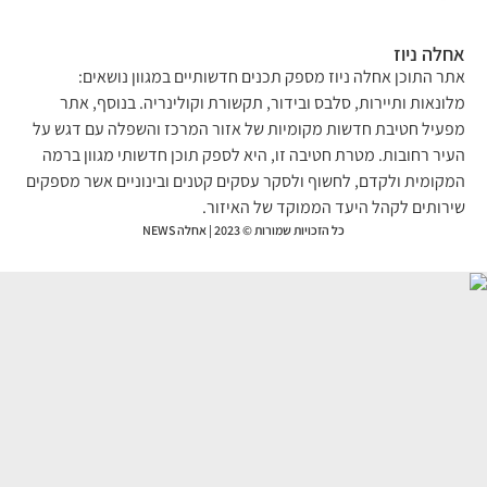
לה ניוז
ר התוכן אחלה ניוז מספק תכנים חדשותיים במגוון נושאים:
ונאות ותיירות, סלבס ובידור, תקשורת וקולינריה. בנוסף, אתר
עיל חטיבת חדשות מקומיות של אזור המרכז והשפלה עם דגש על
יר רחובות. מטרת חטיבה זו, היא לספק תוכן חדשותי מגוון ברמה
קומית ולקדם, לחשוף ולסקר עסקים קטנים ובינוניים אשר מספקים
רותים לקהל היעד הממוקד של האיזור.
כל הזכויות שמורות © 2023 | אחלה NEWS