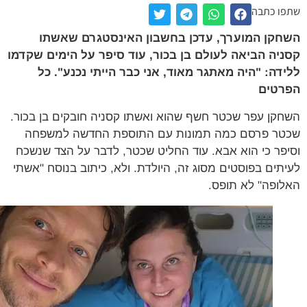
ו כתבה
קן המוערך, עדכן בחשבון האינסטגרם שאשתו
יה הביאה לעולם בן בכור, עוד סיפר על הימים שקדמו
דה: "היה מאתגר מאוד, אני כבר הייתי נכנע". כל
רטים
קן עפר שכטר חשף שהוא ואשתו קסניה חובקים בן בכור.
ר פרסם כמה תמונות עם התוספת החדשה למשפחה
פר כי הוא אבא. עוד החליט שכטר, לדבר על הצד שנשכח
תים בפוסטים מסוג זה, היולדת. ולא, כיתוב בנוסח "אשתי
ופה" לא תופס.