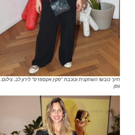
חיוך כובש! השחקנית וכוכבת "פקין אקספרס" לירון לב. צילום: אור
גפן