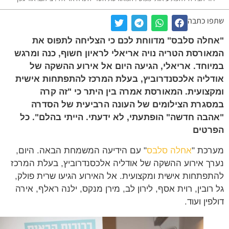
ו כתבה
לה סלבס" מדווחת לכם כי הצליחה לתפוס את
ורסת הטריה נויה אריאלי לראיון חשוף, כנה ומרגש
וחד. אריאלי, הגיעה היום אל אירוע ההשקה של
ליה אלכסנדרוביץ, בעלת המרכז להתפתחות אישית
צועית. המאורסת אמרה בין היתר כי "זה קרה
גרת הצילומים של העונה הרביעית של הסדרה
בה חדשה" הופתעתי, לא ידעתי. הייתי בהלם". כל
רטים
כת "
אחלה סלבס
" עם הידיעה המשמחת הבאה. היום,
ך אירוע ההשקה של אודליה אלכסנדרוביץ, בעלת המרכז
פתחות אישית ומקצועית. אל האירוע הגיעו שרית פולק,
רובין, רוית אסף, לירון לב, מירן מנקס, ילנה ראלף, אירה
ין ועוד.