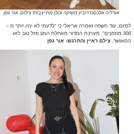
אודליה אלכסנדרוביץ משיקה וכולן מתייצבות! צילום: אור גפן
ום, עוד חשפה ואמרה אריאלי כי "לדעתי לא יהיו יותר מ –
300 מוזמנים". מערכת המדור מאחלת המון מזל טוב לזוג
ושר.
צילם ראיין והתרגש: אור גפן