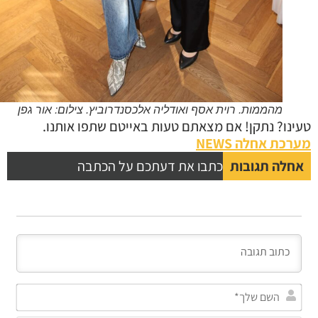
מהממות. רוית אסף ואודליה אלכסנדרוביץ. צילום: אור גפן
נו? נתקן! אם מצאתם טעות באייטם שתפו אותנו.
כת אחלה NEWS
לה תגובות
כתבו את דעתכם על הכתבה
השם
שלך*