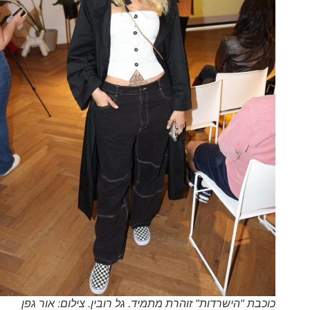
כוכבת "הישרדות" זוהרת מתמיד. גל רובין. צילום: אור גפן