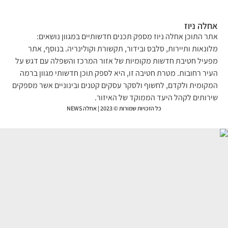
לה ניוז
ר התוכן אחלה ניוז מספק תכנים חדשותיים במגוון נושאים:
ונאות ותיירות, סלבס ובידור, תקשורת וקולינריה. בנוסף, אתר
עיל חטיבת חדשות מקומיות של אזור המרכז והשפלה עם דגש על
יר רחובות. מטרת חטיבה זו, היא לספק תוכן חדשותי מגוון ברמה
קומית ולקדם, לחשוף ולסקר עסקים קטנים ובינוניים אשר מספקים
רותים לקהל היעד הממוקד של האיזור.
כל הזכויות שמורות © 2023 | אחלה NEWS