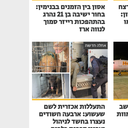
צח
אסון בין הזמנים בבנימין:
ן:
בחור ישיבה בן 21 נהרג
ו
בהתהפכות רייזר סמוך
לנווה ארז
אחלה חדשות
שב
התעללות אכזרית לשם
בע למוות
שעשוע: ארבעה חשודים
נעצרו בחשד לניהול