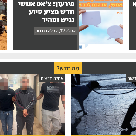
א
פירעון: צ'אט אנושי
חדש מציע סיוע
נגיש ומהיר
אחלה TV
,
אחלה רחובות
מה חדש?
שות
אחלה חדשות