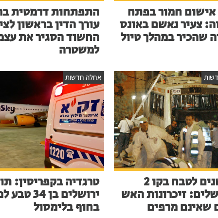
אישום חמור בפתח
התפתחות דרמטית בר
ה: צעיר נאשם באונס
עורך הדין בראשון לציו
ה שהכיר במהלך טיול
החשוד הסגיר את עצמ
למשטרה
שות
אחלה חדשות
23 שנים לטבח בקו 2
טרגדיה בקפריסין: תו
שלים: זיכרונות האש
ירושלים בן 34 ט
 שאינם מרפים
בחוף בלימסול