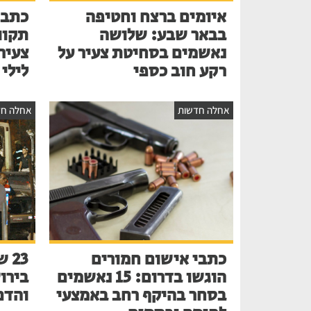
איומים ברצח וחטיפה
כתב 
בבאר שבע: שלושה
תקוו
נאשמים בסחיטת צעיר על
צעיר
רקע חוב כספי
לילי
אחלה חדשות
אחלה חד
כתבי אישום חמורים
הוגשו בדרום: 15 נאשמים
בירו
בסחר בהיקף רחב באמצעי
והדם