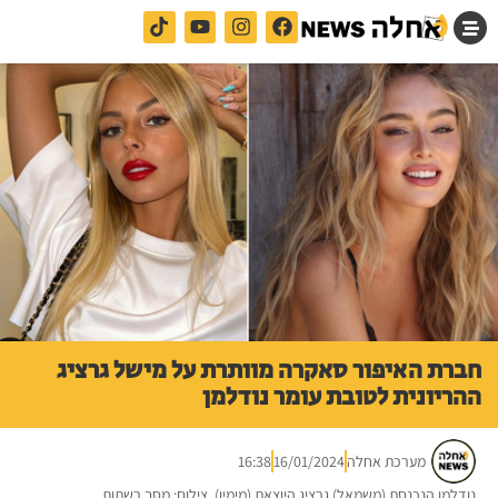
חברת האיפור סאקרה מוותרת על מישל גרציג
ההריונית לטובת עומר נודלמן
מערכת אחלה
16/01/2024
16:38
נודלמן הנכנסת (משמאל) גרציג היוצאת (מימין). צילום: מסך רשתות