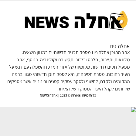
לה ניוז
ר התוכן אחלה ניוז מספק תכנים חדשותיים במגוון נושאים:
ונאות ותיירות, סלבס ובידור, תקשורת וקולינריה. בנוסף, אתר
עיל חטיבת חדשות מקומיות של אזור המרכז והשפלה עם דגש על
יר רחובות. מטרת חטיבה זו, היא לספק תוכן חדשותי מגוון ברמה
קומית ולקדם, לחשוף ולסקר עסקים קטנים ובינוניים אשר מספקים
רותים לקהל היעד הממוקד של האיזור.
כל הזכויות שמורות © 2023 | אחלה NEWS