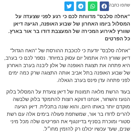
ו כתבה
לה סלבס" מדווחת לכם כי רגע לפני שצעדה על
לול ביומו האחרון של שבוע האופנה, הגיעה דיאן
רץ לאירוע המכירה של המעצבת דודו בר אור בארץ.
 הפרטים
לה סלבס" יודעת כי לכוכבת ההורסת של "האח הגדול"
ן שוורץ היה אתמול יום עסוק במיוחד. נספר לכם כי בערב,
 פתחה את תצוגת האופנה של אלון ליבנה בערב האחרון
שבוע האופנה בתל אביב אותה התצוגה שרק כמה ימים
י פתחה עדן פינס בערב הגאלה.
ד הרשת מלאה תמונות של דיאן צועדת על המסלול בלוק
עז והשחור, אנחנו דווקא רוצות להתמקד בלוק שלבשה
דם יותר באותו היום, והוא שונה בתכלית. דיאן הגיעה
ים לדודו בר אור, שמשתפת פעולה בימים אלה עם רשת
רי ומוכרת בסניף בדיזנגוף את הפריטים שלה מכל מיני
ם, שעד עכשיו יכולנו רק להזמין מחו״ל.