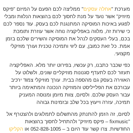
כת "
אחלה עסקים
" ממליצה לכם הפעם על המיזם "פיקס
זיק" אשר נועד על מנת לחסוך לכם בהוצאות הנלוות ומבלי
וע באיכות המוסיקה המתנגנת לכם בעסק. עוד נספר לכם
שירות זה, מלווה באפליקציה נוחה אשר עוזרת ותומכת
, בעלי העסקים לנהל את המוסיקה והשירים שלכם בזמן
. כל זאת כמובן, עם ליווי ותמיכה טכנית ועורך מוזיקלי
ועי.
 שכבר כתבנו, רק עכשיו, בפירוט יותר מלא. האפליקציה
ור לכם לתעדף סגנונות מוזיקליים שונים, ולשלוט על
וירה בעסק גם מהספה בבית. עורך מוזיקלי צמוד ירכיב
רכם את הפלייליסט והמוזיקה הנכונה והמתאימה ביותר
ר העסק שלכם. ולסיום, צוות מיומן ומנוסה המעניק
כה, עזרה וייעוץ בכל שלב ובזמינות גבוהה
ום, זה הזמן להתנתק מהתשלום לתמלוגים ולהצטרף אל
"fixmusic – פיקס מיוזיק" ולהתחיל לחסוך בהוצאות
דשיות. צרו קשר עוד היום ב –
052-828-1005 או
הקליקו