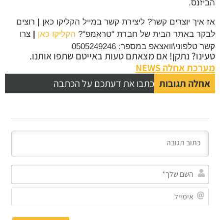
זנס.
איך יוצרים קשר? ליצירת קשר במייל הקליקו כאן
|
רוצים
ר באתר הבית של חברת "טראמפ"?
הקליקו כאן
|
צרו
טלפוני\וואצאפ במספר: 0505249246
נו? נתקן! אם מצאתם טעות באייטם שתפו אותנו.
כת אחלה NEWS
לה תגובות
כתבו את דעתכם על הכתבה
השם
שלך*
אימייל