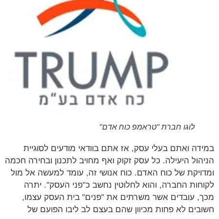
לוגו חברת "טראמפ כוח אדם"
דה ואתם בעלי עסק, אז אתם בוודאי מודעים לסוגיית
הול היעילה. כל עסק זקוק ואף מחויב לתכנון ובחירה חכמה
ויקת של כוח האדם. כוח אנושי זה, עומד למעשה אל מול
חות החברה, והוא לחלוטין נחשב כ"פני העסק". יתרה
, עובדים אשר משרתים את "פנים" בית העסק עצמו,
בים לא פחות מכיוון שהם בעצם לב ליבו הפועם של